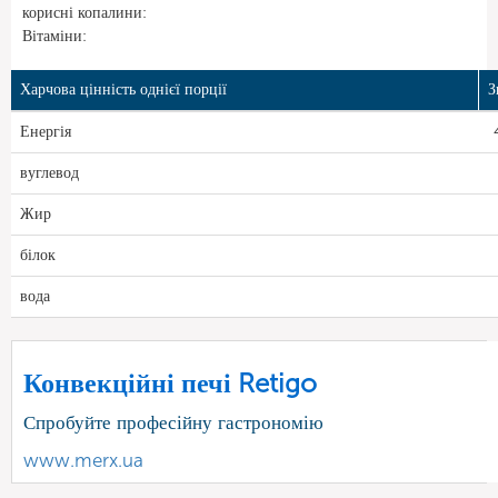
корисні копалини:
Вітаміни:
Харчова цінність однієї порції
З
Енергія
вуглевод
Жир
білок
вода
Конвекційні печі Retigo
Спробуйте професійну гастрономію
www.merx.ua