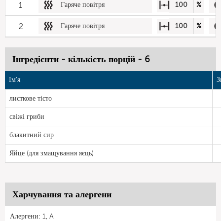
1
Гаряче повітря
100
%
2
Гаряче повітря
100
%
Інгредієнти - кількість порцій - 6
Ім'я
З
листкове тісто
свіжі гриби
блакитний сир
Яйце (для змащування яєць)
Харчування та алергени
Алергени: 1, A