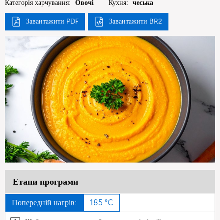
Категорія харчування:
Овочі
Кухня:
чеська
Завантажити PDF
Завантажити BR2
Етапи програми
Попередній нагрів:
185 °C