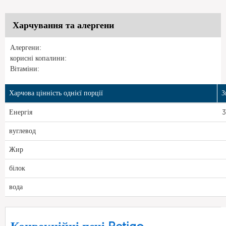
Харчування та алергени
Алергени:
корисні копалини:
Вітаміни:
Харчова цінність однієї порції
З
Енергія
3
вуглевод
Жир
білок
вода