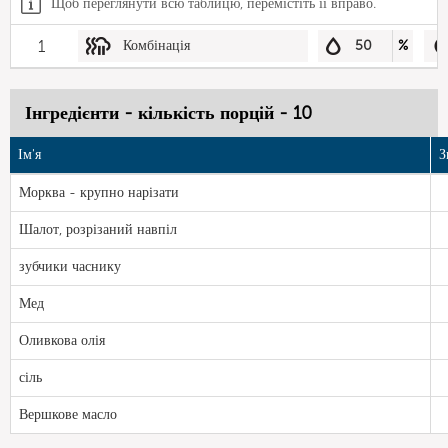
Щоб переглянути всю таблицю, перемістіть її вправо.
1
Комбінація
50
%
Інгредієнти - кількість порцій - 10
Ім'я
З
Морква - крупно нарізати
Шалот, розрізаний навпіл
зубчики часнику
Мед
Оливкова олія
сіль
Вершкове масло