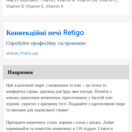
Niacin, Riboflavin, Thiamin, Vitamin A, Vitamin B6, Vitamin C,
Vitamin D, Vitamin E, Vitamin K
Конвекційні печі Retigo
Спробуйте професійну гастрономію
www.merx.ua
Напрямки
Цей класичний пиріг з яловичини та елю – це ситна та
комфортна страва, ідеальна для будь-якої нагоди. Почніть з
ніжних шматочків яловичини, приготованих у багатій елю
підливі, укритих у крихкому тісті. Подавайте з картопляним пюре
та овочами для задовільної страви!
Приправте яловичину сіллю, перцем і олією з ріпаку. Добре
перемішайте та помістіть яловичину в GN піддон. Ставте в