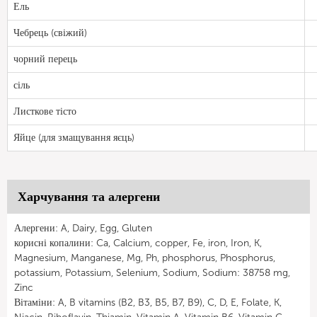
Ель
Чебрець (свіжий)
чорний перець
сіль
Листкове тісто
Яйце (для змащування яєць)
Харчування та алергени
Алергени: A, Dairy, Egg, Gluten
корисні копалини: Ca, Calcium, copper, Fe, iron, Iron, K,
Magnesium, Manganese, Mg, Ph, phosphorus, Phosphorus,
potassium, Potassium, Selenium, Sodium, Sodium: 38758 mg,
Zinc
Вітаміни: A, B vitamins (B2, B3, B5, B7, B9), C, D, E, Folate, K,