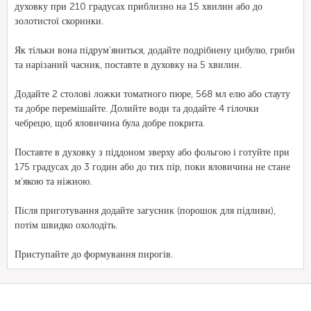
духовку при 210 градусах приблизно на 15 хвилин або до
золотистої скоринки.
Як тільки вона підрум’яниться, додайте подрібнену цибулю, гриби
та нарізаний часник, поставте в духовку на 5 хвилин.
Додайте 2 столові ложки томатного пюре, 568 мл елю або стауту
та добре перемішайте. Долийте води та додайте 4 гілочки
чебрецю, щоб яловичина була добре покрита.
Поставте в духовку з піддоном зверху або фольгою і готуйте при
175 градусах до 3 годин або до тих пір, поки яловичина не стане
м’якою та ніжною.
Після приготування додайте загусник (порошок для підливи),
потім швидко охолодіть.
Приступайте до формування пирогів.