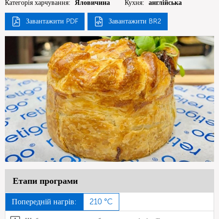
Категорія харчування:
Яловичина
Кухня:
англійська
Завантажити PDF
Завантажити BR2
Етапи програми
Попередній нагрів:
210 °C