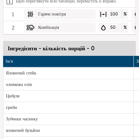
Щоб переглянути всю таблицю, перемістіть її вправо.
1
Гаряче повітря
100
%
2
Комбінація
50
%
Інгредієнти - кількість порцій - 0
Ім'я
З
Яловичий стейк
оливкова олія
Цибуля
гриби
Зубчики часнику
яловичий бульйон