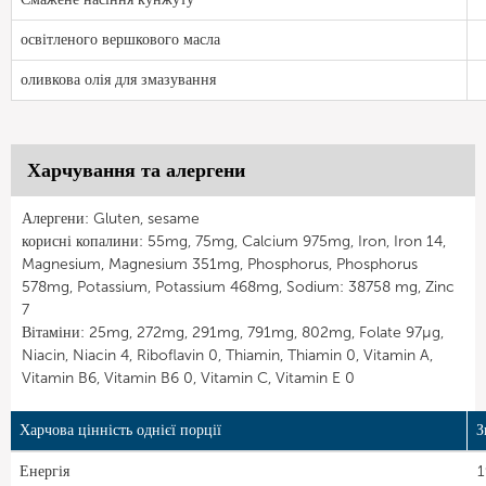
освітленого вершкового масла
оливкова олія для змазування
Харчування та алергени
Алергени: Gluten, sesame
корисні копалини: 55mg, 75mg, Calcium 975mg, Iron, Iron 14,
Magnesium, Magnesium 351mg, Phosphorus, Phosphorus
578mg, Potassium, Potassium 468mg, Sodium: 38758 mg, Zinc
7
Вітаміни: 25mg, 272mg, 291mg, 791mg, 802mg, Folate 97µg,
Niacin, Niacin 4, Riboflavin 0, Thiamin, Thiamin 0, Vitamin A,
Vitamin B6, Vitamin B6 0, Vitamin C, Vitamin E 0
Харчова цінність однієї порції
З
Енергія
1