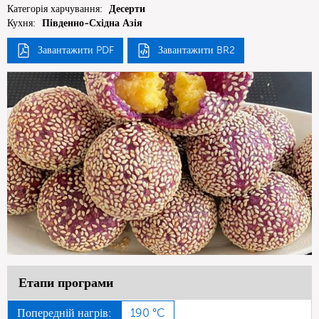
Категорія харчування:
Десерти
Кухня:
Південно-Східна Азія
Завантажити PDF
Завантажити BR2
Етапи програми
Попередній нагрів:
190 °C