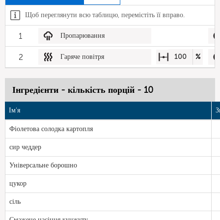
Щоб переглянути всю таблицю, перемістіть її вправо.
1
Пропарювання
2
Гаряче повітря
100
%
Інгредієнти - кількість порцій - 10
Ім'я
З
Фіолетова солодка картопля
сир чеддер
Універсальне борошно
цукор
сіль
Смажене насіння кунжуту