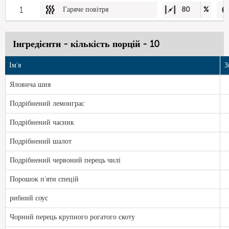
1
Гаряче повітря
80
%
Інгредієнти - кількість порцій - 10
Ім'я
З
Яловича шия
Подрібнений лемонграс
Подрібнений часник
Подрібнений шалот
Подрібнений червоний перець чилі
Порошок п'яти спецій
рибний соус
Чорний перець крупного рогатого скоту