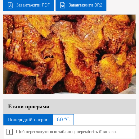
Завантажити PDF
Завантажити BR2
Етапи програми
Попередній нагрів:
60 °C
Щоб переглянути всю таблицю, перемістіть її вправо.