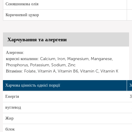
Соняшникова олія
Коричневий цукор
Харчування та алергени
Алергени:
корисні копалини: Calcium, Iron, Magnesium, Manganese,
Phosphorus, Potassium, Sodium, Zinc
Вітаміни: Folate, Vitamin A, Vitamin B6, Vitamin C, Vitamin K
Харчова цінність однієї порції
З
Енергія
3
вуглевод
Жир
білок