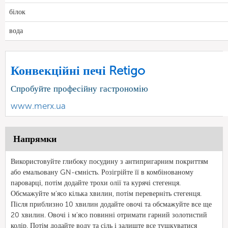
білок
вода
Конвекційні печі Retigo
Спробуйте професійну гастрономію
www.merx.ua
Напрямки
Використовуйте глибоку посудину з антипригарним покриттям
або емальовану GN-ємність. Розігрійте її в комбінованому
пароварці, потім додайте трохи олії та курячі стегенця.
Обсмажуйте м'ясо кілька хвилин, потім переверніть стегенця.
Після приблизно 10 хвилин додайте овочі та обсмажуйте все ще
20 хвилин. Овочі і м'ясо повинні отримати гарний золотистий
колір. Потім додайте воду та сіль і залиште все тушкуватися