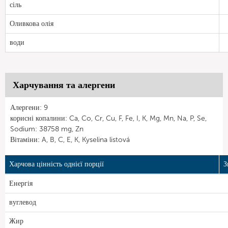
сіль
Оливкова олія
води
Харчування та алергени
Алергени: 9
корисні копалини: Ca, Co, Cr, Cu, F, Fe, I, K, Mg, Mn, Na, P, Se,
Sodium: 38758 mg, Zn
Вітаміни: A, B, C, E, K, Kyselina listová
Харчова цінність однієї порції
З
Енергія
вуглевод
Жир