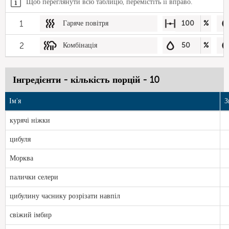
Щоб переглянути всю таблицю, перемістіть її вправо.
1
Гаряче повітря
100
%
2
Комбінація
50
%
Інгредієнти - кількість порцій - 10
Ім'я
З
курячі ніжки
цибуля
Морква
палички селери
цибулину часнику розрізати навпіл
свіжий імбир