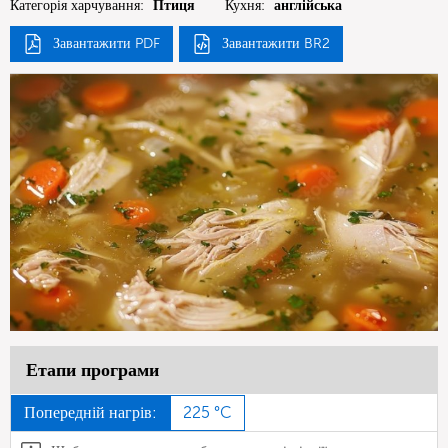
Категорія харчування:
Птиця
Кухня:
англійська
Завантажити PDF
Завантажити BR2
Етапи програми
Попередній нагрів:
225 °C