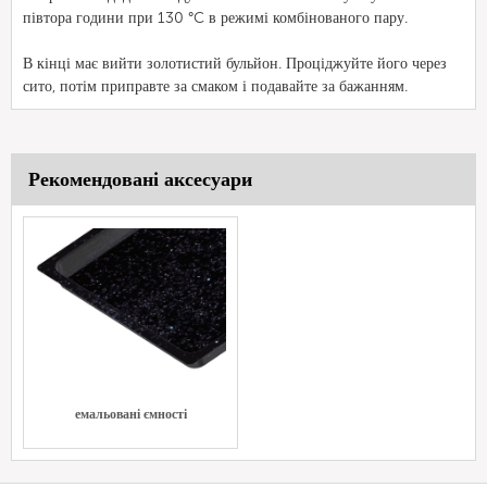
півтора години при 130 °C в режимі комбінованого пару.
В кінці має вийти золотистий бульйон. Проціджуйте його через
сито, потім приправте за смаком і подавайте за бажанням.
Рекомендовані аксесуари
емальовані ємності