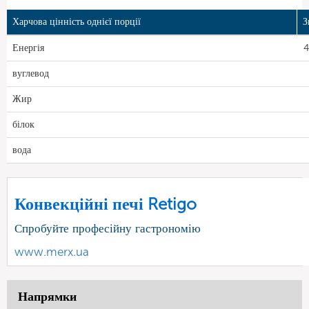
Харчова цінність однієї порції
З
Енергія
4
вуглевод
Жир
білок
вода
Конвекційні печі Retigo
Спробуйте професійну гастрономію
www.merx.ua
Напрямки