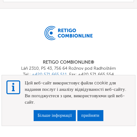
RETIGO COMBIONLINE®
Láň 2310, PS 43, 756 64 Rožnov pod Radhoštěm
Tel.:
+420 571 665 511
, Fax: +420 571 665 554
E-mail:
info@combionline.com
Цей веб-сайт використовує файли cookie для
надання послуг і аналізу відвідуваності веб-сайту.
Ви погоджуєтеся з цим, використовуючи цей веб-
OnlineMenu
сайт.
ПРАВИЛА ТА УМОВИ
Більше інформації
прийняти