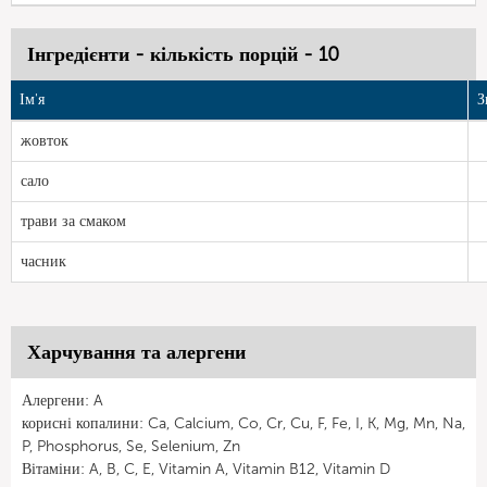
Інгредієнти - кількість порцій - 10
Ім'я
З
жовток
сало
трави за смаком
часник
Харчування та алергени
Алергени: A
корисні копалини: Ca, Calcium, Co, Cr, Cu, F, Fe, I, K, Mg, Mn, Na,
P, Phosphorus, Se, Selenium, Zn
Вітаміни: A, B, C, E, Vitamin A, Vitamin B12, Vitamin D