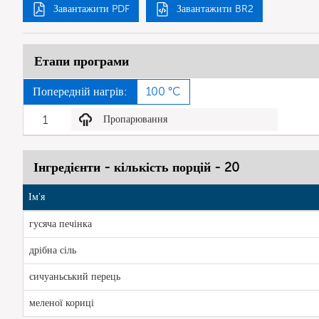
Завантажити PDF
Завантажити BR2
Етапи програми
Попередній нагрів:
100 °C
1
Пропарювання
Інгредієнти - кількість порцій - 20
Ім'я
гусяча печінка
дрібна сіль
сичуаньський перець
меленої кориці