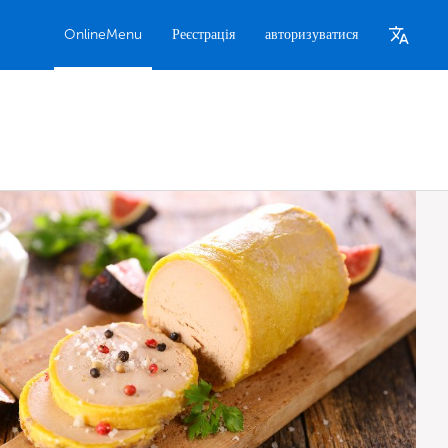
OnlineMenu
Реєстрація
авторизуватися