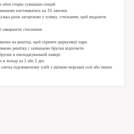
з обох сторін сумішшю спецій.
алишаємо настоюватись на 30 хвилин.
ілька разів загортаємо у плівку, стискаючи, щоб видалити
б завершити стиснення.
атки на решітці, щоб сприяти циркуляції пари.
маємо решітку і залишаємо бруски відпочити.
руски в охолоджувальній камері.
в холоді на 1 або 2 дні.
легка підсмаженому хлібі з щіпкою морської солі або інших