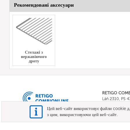
Рекомендовані аксесуари
Стелажі з
нержавіючого
дроту
RETIGO COM
Láň 2310, PS 
Tel.:
+420 571 
Цей веб-сайт використовує файли cookie дл
E-mail:
info@c
з цим, використовуючи цей веб-сайт.