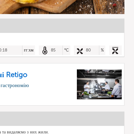
0:18
гг:хм
85
°C
80
%
і Retigo
 гастрономію
 та видаляємо з них жили.