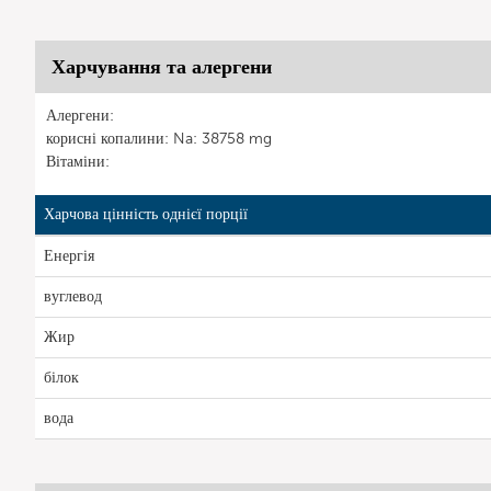
Харчування та алергени
Алергени:
корисні копалини: Na: 38758 mg
Вітаміни:
Харчова цінність однієї порції
Енергія
вуглевод
Жир
білок
вода