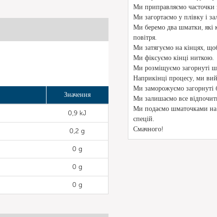
Ми приправляємо часточки 
Ми загортаємо у плівку і з
Ми беремо два шматки, які к
повітря.
Ми затягуємо на кінцях, що
Ми фіксуємо кінці ниткою.
Ми розміщуємо загорнуті шм
Наприкінці процесу, ми вий
Ми заморожуємо загорнуті б
Значення
Ми залишаємо все відпочити 
Ми подаємо шматочками на з
0,9 kJ
спецій.
Смачного!
0,2 g
0 g
0 g
0 g