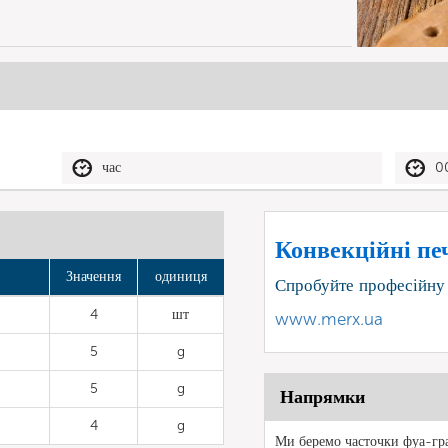
час
0
Конвекційні печ
Значення
одиниця
Спробуйте професійну
4
шт
www.merx.ua
5
g
5
g
Напрямки
4
g
Ми беремо часточки фуа-гра