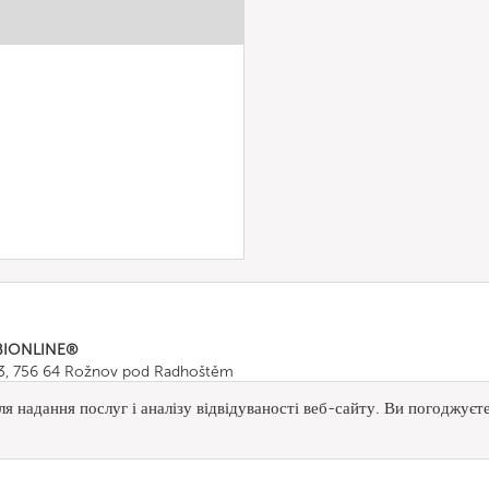
BIONLINE®
43, 756 64 Rožnov pod Radhoštěm
665 511
, Fax: +420 571 665 554
я надання послуг і аналізу відвідуваності веб-сайту. Ви погоджуєт
ombionline.com