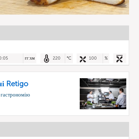
0:05
гг:хм
220
°C
100
%
і Retigo
 гастрономію