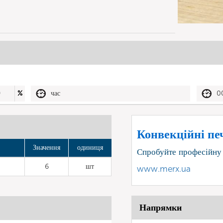
0
%
час
0
Конвекційні печ
Значення
одиниця
Спробуйте професійну
6
шт
www.merx.ua
Напрямки