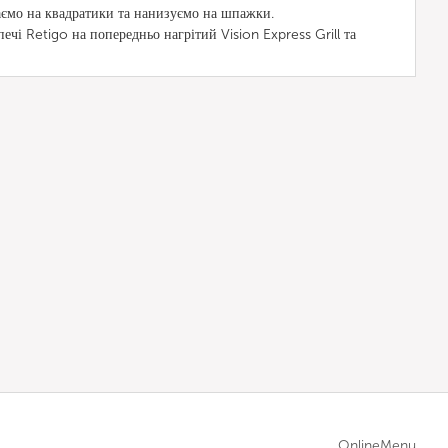
заємо на квадратики та нанизуємо на шпажки.
ечі Retigo на попередньо нагрітий Vision Express Grill та
OnlineMenu