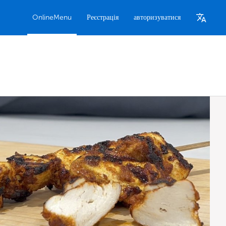
OnlineMenu
Реєстрація
авторизуватися