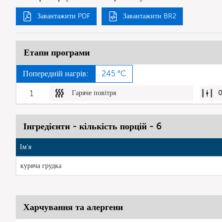
Завантажити PDF
Завантажити BR2
Етапи програми
Попередній нагрів:
245 °C
1
Гаряче повітря
Інгредієнти - кількість порцій - 6
Ім'я
куряча грудка
Харчування та алергени