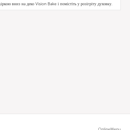
іркою вниз на деко Vision Bake і помістіть у розігріту духовку.
OnlineMenu