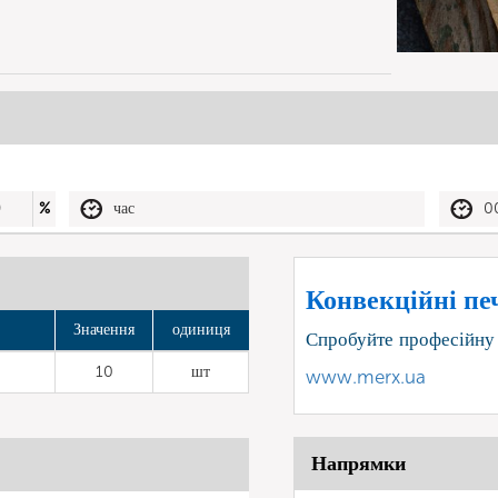
0
%
час
0
Конвекційні печ
Значення
одиниця
Спробуйте професійну
10
шт
www.merx.ua
Напрямки