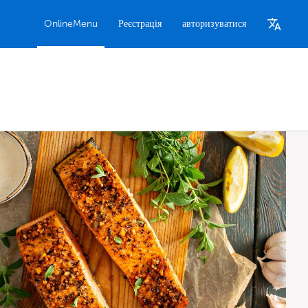
OnlineMenu
Реєстрація
авторизуватися