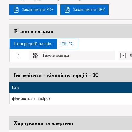
Завантажити PDF
Завантажити BR2
Етапи програми
Попередній нагрів:
215 °C
1
Гаряче повітря
Інгредієнти - кількість порцій - 10
Ім'я
філе лосося зі шкірою
Харчування та алергени