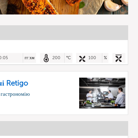
0:05
гг:хм
200
°C
100
%
і Retigo
 гастрономію