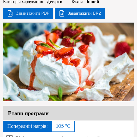
Категорія харчування:
Десерти
Кухня:
Інший
Завантажити PDF
Завантажити BR2
Етапи програми
Попередній нагрів:
105 °C