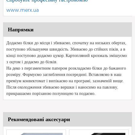
www.merx.ua
Напрямки
Додаємо білки до місця і збиваємо, спочатку на низьких обертах,
поступово збільшуючи швидкість. Збиваємо до стійких піків, а в
кінці поступово додаємо цукор. Картопляний крохмаль змішуємо
з оцтом і додаємо до білків.
На деко з пергаментним папером розкладаємо білки до бажаного
розміру. Формуємо заглиблення посередині. Вставляємо в наш
преміум конвектомат і випікаємо на програмі, зазначеній вище.
Після охолодження збиваємо вершки і наносимо на павлову,
прикрашаємо порізаною полуницею та подаємо.
Рекомендовані аксесуари