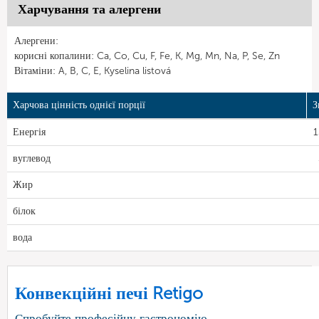
Харчування та алергени
Алергени:
корисні копалини: Ca, Co, Cu, F, Fe, K, Mg, Mn, Na, P, Se, Zn
Вітаміни: A, B, C, E, Kyselina listová
Харчова цінність однієї порції
З
Енергія
1
вуглевод
Жир
білок
вода
Конвекційні печі Retigo
Спробуйте професійну гастрономію