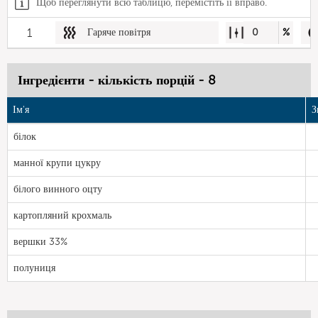
Щоб переглянути всю таблицю, перемістіть її вправо.
1
Гаряче повітря
0
%
Інгредієнти - кількість порцій - 8
Ім'я
З
білок
манної крупи цукру
білого винного оцту
картопляний крохмаль
вершки 33%
полуниця