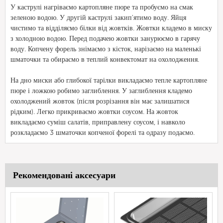
У каструлі нагріваємо картопляне пюре та пробуємо на смак
зеленою водою. У другій каструлі закип'ятимо воду. Яйця
чистимо та відділяємо білки від жовтків. Жовтки кладемо в миску
з холодною водою. Перед подачею жовтки занурюємо в гарячу
воду. Копчену форель знімаємо з кісток, нарізаємо на маленькі
шматочки та обираємо в теплий конвектомат на охолодження.
На дно миски або глибокої тарілки викладаємо тепле картопляне
пюре і ложкою робимо заглиблення. У заглиблення кладемо
охолоджений жовток (після розрізання він має залишатися
рідким). Легко прикриваємо жовтки соусом. На жовток
викладаємо суміш салатів, приправлену соусом, і навколо
розкладаємо 3 шматочки копченої форелі та одразу подаємо.
Рекомендовані аксесуари