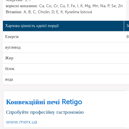
корисні копалини: Ca, Co, Cr, Cu, F, Fe, I, K, Mg, Mn, Na, P, Se, Zn
Вітаміни: A, B, C, Cholin, D, E, K, Kyselina listová
Харчова цінність однієї порції
З
Енергія
8
вуглевод
Жир
білок
вода
Конвекційні печі Retigo
Спробуйте професійну гастрономію
www.merx.ua