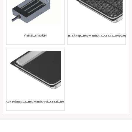
vision_smoker
Gn_контейнер_нержавіюча_сталь_перфоров
Gn_контейнер_з_нержавіючої_сталі_повний