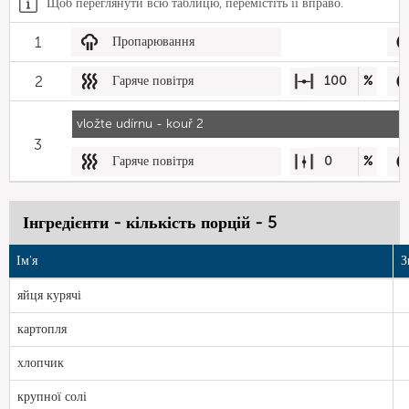
Щоб переглянути всю таблицю, перемістіть її вправо.
1
Пропарювання
2
Гаряче повітря
100
%
vložte udírnu - kouř 2
3
Гаряче повітря
0
%
Інгредієнти - кількість порцій - 5
Ім'я
З
яйця курячі
картопля
хлопчик
крупної солі