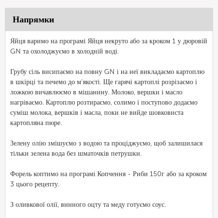
Напрямки
Яйця варимо на програмі Яйця некруто або за кроком 1 у дюровій
GN та охолоджуємо в холодній воді.
Грубу сіль висипаємо на повну GN і на неї викладаємо картоплю
в шкірці та печемо до м'якості. Ще гарячі картоплі розрізаємо і
ложкою вичавлюємо в мішанину. Молоко, вершки і масло
нагріваємо. Картоплю розтираємо, солимо і поступово додаємо
суміш молока, вершків і масла, поки не вийде шовковиста
картопляна пюре.
Зелену олію змішуємо з водою та проціджуємо, щоб залишилася
тільки зелена вода без шматочків петрушки.
Форель коптимо на програмі Копчення - Риби 150г або за кроком
3 цього рецепту.
З оливкової олії, винного оцту та меду готуємо соус.