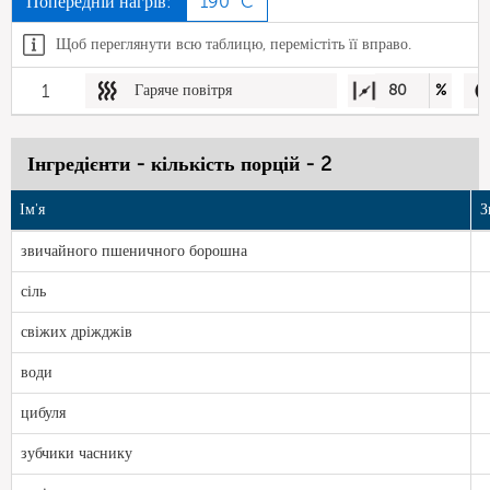
Попередній нагрів:
190 °C
Щоб переглянути всю таблицю, перемістіть її вправо.
1
Гаряче повітря
80
%
Інгредієнти - кількість порцій - 2
Ім'я
З
звичайного пшеничного борошна
сіль
свіжих дріжджів
води
цибуля
зубчики часнику