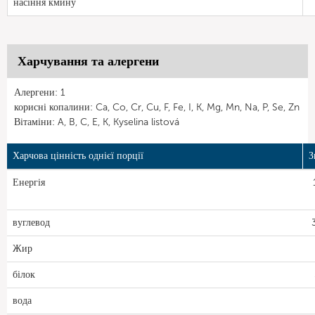
насіння кмину
Харчування та алергени
Алергени: 1
корисні копалини: Ca, Co, Cr, Cu, F, Fe, I, K, Mg, Mn, Na, P, Se, Zn
Вітаміни: A, B, C, E, K, Kyselina listová
Харчова цінність однієї порції
З
Енергія
вуглевод
Жир
білок
вода