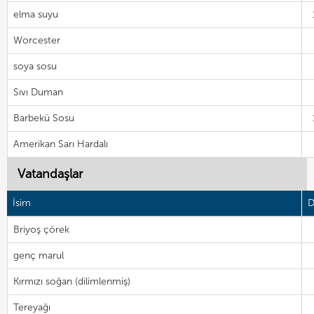
elma suyu
Worcester
soya sosu
Sıvı Duman
Barbekü Sosu
Amerikan Sarı Hardalı
Vatandaşlar
İsim
D
Briyoş çörek
genç marul
Kırmızı soğan (dilimlenmiş)
Tereyağı