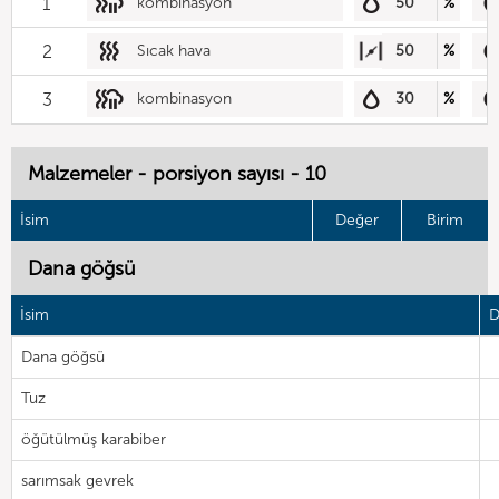
1
kombinasyon
50
%
2
Sıcak hava
50
%
3
kombinasyon
30
%
Malzemeler - porsiyon sayısı - 10
İsim
Değer
Birim
Dana göğsü
İsim
D
Dana göğsü
Tuz
öğütülmüş karabiber
sarımsak gevrek