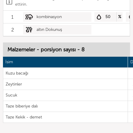
ettirin.
1
kombinasyon
50
%
2
altın Dokunuş
Malzemeler - porsiyon sayısı - 8
İsim
D
Kuzu bacağı
Zeytinler
Sucuk
Taze biberiye dalı
Taze Kekik - demet