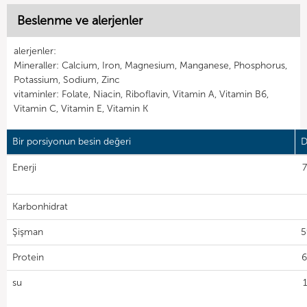
Beslenme ve alerjenler
alerjenler:
Mineraller: Calcium, Iron, Magnesium, Manganese, Phosphorus,
Potassium, Sodium, Zinc
vitaminler: Folate, Niacin, Riboflavin, Vitamin A, Vitamin B6,
Vitamin C, Vitamin E, Vitamin K
Bir porsiyonun besin değeri
D
Enerji
7
Karbonhidrat
Şişman
5
Protein
6
su