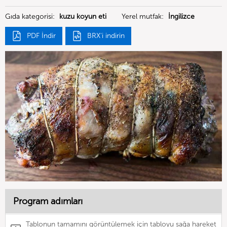
Gıda kategorisi:
kuzu koyun eti
Yerel mutfak:
İngilizce
PDF İndir
BRX'i indirin
Program adımları
Tablonun tamamını görüntülemek için tabloyu sağa hareket