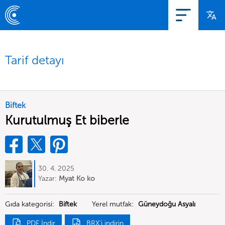
Tarif detayı
Biftek
Kurutulmuş Et biberle
30. 4. 2025
Yazar:
Myat Ko ko
Gıda kategorisi:
Biftek
Yerel mutfak:
Güneydoğu Asyalı
PDF İndir
BRX'i indirin