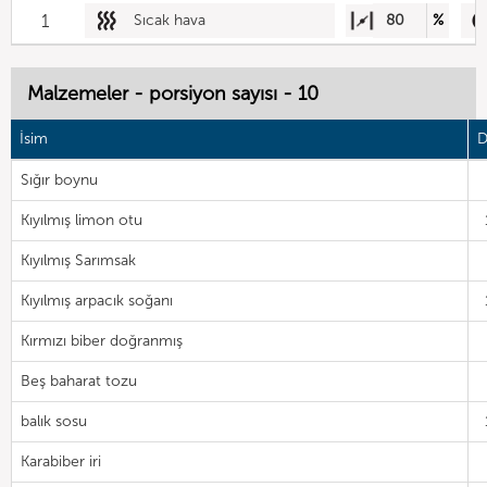
1
Sıcak hava
80
%
Malzemeler - porsiyon sayısı - 10
İsim
D
Sığır boynu
Kıyılmış limon otu
Kıyılmış Sarımsak
Kıyılmış arpacık soğanı
Kırmızı biber doğranmış
Beş baharat tozu
balık sosu
Karabiber iri