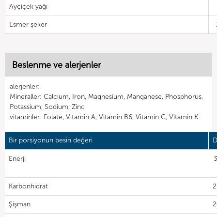
Ayçiçek yağı
Esmer şeker
Beslenme ve alerjenler
alerjenler:
Mineraller: Calcium, Iron, Magnesium, Manganese, Phosphorus,
Potassium, Sodium, Zinc
vitaminler: Folate, Vitamin A, Vitamin B6, Vitamin C, Vitamin K
Bir porsiyonun besin değeri
D
Enerji
3
Karbonhidrat
2
Şişman
2