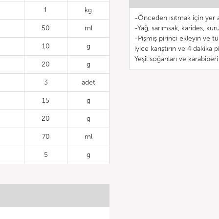
1
kg
-Önceden ısıtmak için yer a
50
ml
-Yağ, sarımsak, karides, kuru
-Pişmiş pirinci ekleyin ve t
10
g
iyice karıştırın ve 4 dakika pi
Yeşil soğanları ve karabiberi 
20
g
3
adet
15
g
20
g
70
ml
5
g