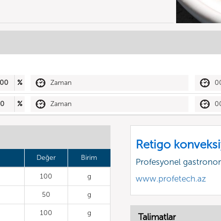
00
%
Zaman
0
50
%
Zaman
0
Retigo konveksiy
Değer
Birim
Profesyonel gastrono
100
g
www.profetech.az
50
g
100
g
Talimatlar