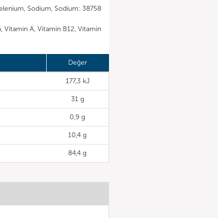
 Selenium, Sodium, Sodium: 38758
in, Vitamin A, Vitamin B12, Vitamin
Değer
177,3 kJ
31 g
0,9 g
10,4 g
84,4 g