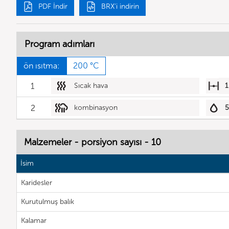
PDF İndir
BRX'i indirin
Program adımları
ön ısıtma:
200 °C
1
Sıcak hava
1
2
kombinasyon
Malzemeler - porsiyon sayısı - 10
İsim
Karidesler
Kurutulmuş balık
Kalamar