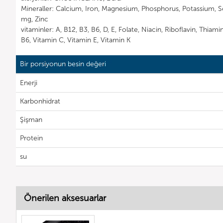
Mineraller: Calcium, Iron, Magnesium, Phosphorus, Potassium,
mg, Zinc
vitaminler: A, B12, B3, B6, D, E, Folate, Niacin, Riboflavin, Thiam
B6, Vitamin C, Vitamin E, Vitamin K
Bir porsiyonun besin değeri
Enerji
Karbonhidrat
Şişman
Protein
su
Önerilen aksesuarlar