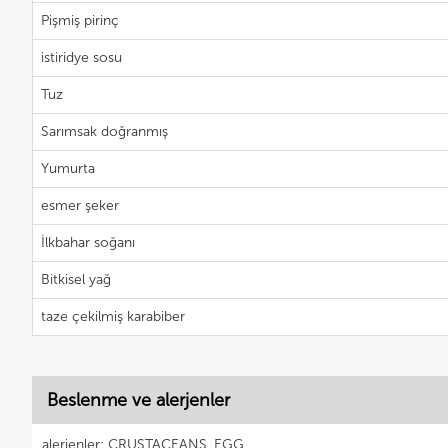
Pişmiş pirinç
istiridye sosu
Tuz
Sarımsak doğranmış
Yumurta
esmer şeker
İlkbahar soğanı
Bitkisel yağ
taze çekilmiş karabiber
Beslenme ve alerjenler
alerjenler: CRUSTACEANS, EGG