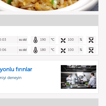
0:03
ss:dd
190
°C
100
%
0:06
ss:dd
180
°C
100
%
onlu fırınlar
miyi deneyin