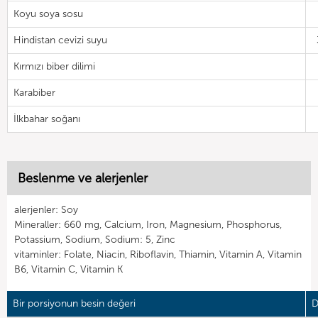
Koyu soya sosu
Hindistan cevizi suyu
Kırmızı biber dilimi
Karabiber
İlkbahar soğanı
Beslenme ve alerjenler
alerjenler: Soy
Mineraller: 660 mg, Calcium, Iron, Magnesium, Phosphorus,
Potassium, Sodium, Sodium: 5, Zinc
vitaminler: Folate, Niacin, Riboflavin, Thiamin, Vitamin A, Vitamin
B6, Vitamin C, Vitamin K
Bir porsiyonun besin değeri
D