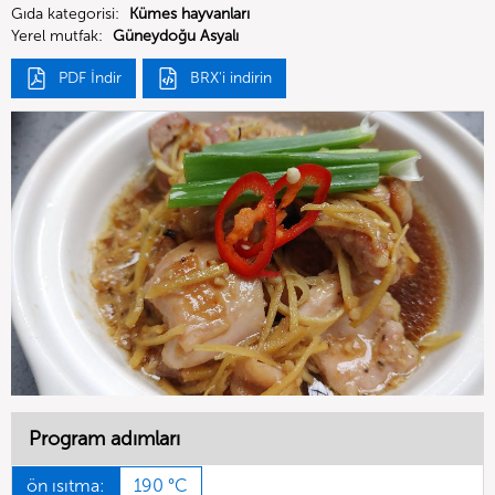
Gıda kategorisi:
Kümes hayvanları
Yerel mutfak:
Güneydoğu Asyalı
PDF İndir
BRX'i indirin
Program adımları
ön ısıtma:
190 °C