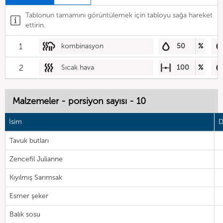
Tablonun tamamını görüntülemek için tabloyu sağa hareket
ettirin.
1
kombinasyon
50
%
2
Sıcak hava
100
%
Malzemeler - porsiyon sayısı - 10
İsim
D
Tavuk butları
Zencefil Julianne
Kıyılmış Sarımsak
Esmer şeker
Balık sosu