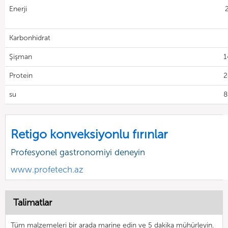
Enerji
Karbonhidrat
Şişman
1
Protein
2
su
8
Retigo konveksiyonlu fırınlar
Profesyonel gastronomiyi deneyin
www.profetech.az
Talimatlar
Tüm malzemeleri bir arada marine edin ve 5 dakika mühürleyin.