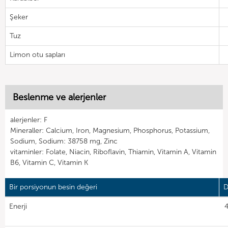
Şeker
Tuz
Limon otu sapları
Beslenme ve alerjenler
alerjenler: F
Mineraller: Calcium, Iron, Magnesium, Phosphorus, Potassium,
Sodium, Sodium: 38758 mg, Zinc
vitaminler: Folate, Niacin, Riboflavin, Thiamin, Vitamin A, Vitamin
B6, Vitamin C, Vitamin K
Bir porsiyonun besin değeri
D
Enerji
4