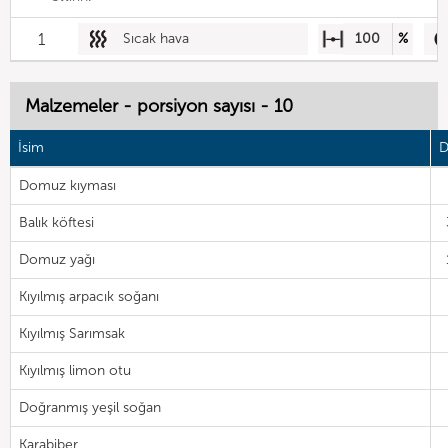
1
Sıcak hava
100
%
Malzemeler - porsiyon sayısı - 10
İsim
D
Domuz kıyması
Balık köftesi
Domuz yağı
Kıyılmış arpacık soğanı
Kıyılmış Sarımsak
Kıyılmış limon otu
Doğranmış yeşil soğan
Karabiber