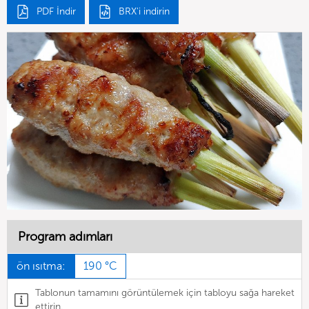
PDF İndir
BRX'i indirin
Program adımları
ön ısıtma:
190 °C
Tablonun tamamını görüntülemek için tabloyu sağa hareket
ettirin.