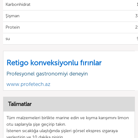
Karbonhidrat
Şişman
3
Protein
2
su
Retigo konveksiyonlu fırınlar
Profesyonel gastronomiyi deneyin
www.profetech.az
Talimatlar
Tüm malzemeleri birlikte marine edin ve kıyma karışımını limon
otu saplarıyla şişe geçirip takın.
İstenen sıcaklığa ulaştığında şişleri görsel ekspres ızgaraya
yerleştirin ve 10 dakika pişirin.