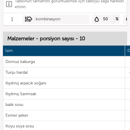
Tablonun tamamını görüntülemek için tabloyu sağa hareket
ettirin.
1
kombinasyon
50
%
Malzemeler - porsiyon sayısı - 10
İsim
D
Domuz kaburga
Turşu hardal
Kıyılmış arpacık soğanı
Kıyılmış Sarımsak
balık sosu
Esmer şeker
Koyu soya sosu