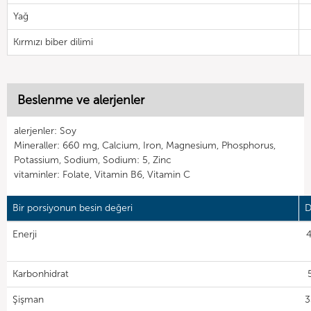
Yağ
Kırmızı biber dilimi
Beslenme ve alerjenler
alerjenler: Soy
Mineraller: 660 mg, Calcium, Iron, Magnesium, Phosphorus,
Potassium, Sodium, Sodium: 5, Zinc
vitaminler: Folate, Vitamin B6, Vitamin C
Bir porsiyonun besin değeri
D
Enerji
4
Karbonhidrat
Şişman
3