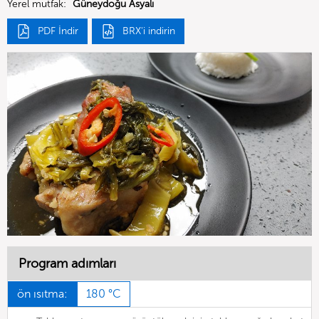
Yerel mutfak:
Güneydoğu Asyalı
PDF İndir
BRX'i indirin
Program adımları
ön ısıtma:
180 °C