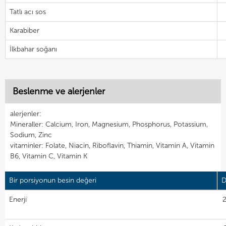
Tatlı acı sos
Karabiber
İlkbahar soğanı
Beslenme ve alerjenler
alerjenler:
Mineraller: Calcium, Iron, Magnesium, Phosphorus, Potassium,
Sodium, Zinc
vitaminler: Folate, Niacin, Riboflavin, Thiamin, Vitamin A, Vitamin
B6, Vitamin C, Vitamin K
Bir porsiyonun besin değeri
D
Enerji
2