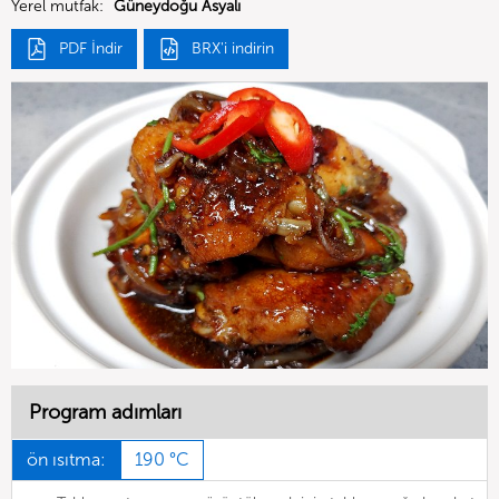
Yerel mutfak:
Güneydoğu Asyalı
PDF İndir
BRX'i indirin
Program adımları
ön ısıtma:
190 °C