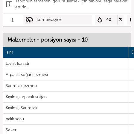
Tablonun tamamını görüntülemek için tabloyu sağa hareket
ettirin.
1
kombinasyon
40
%
Malzemeler - porsiyon sayısı - 10
İsim
D
tavuk kanadı
Arpacık soğanı ezmesi
Sarımsak ezmesi
Kıyılmış arpacık soğanı
Kıyılmış Sarımsak
balık sosu
Şeker