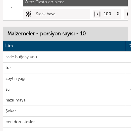
Włóż Ciasto do pieca
1
Sıcak hava
100
%
Malzemeler - porsiyon sayısı - 10
İsim
D
sade buğday unu
tuz
zeytin yağı
su
hazır maya
Şeker
çeri domatesler