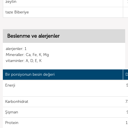
zeytin
taze Biberiye
Beslenme ve alerjenler
alerjenler: 1
Mineraller: Ca, Fe, K, Mg
vitaminler: A, D, E, K
Bir porsiyonun besin değeri
D
Enerji
Karbonhidrat
7
Şişman
Protein
1