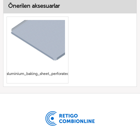
Önerilen aksesuarlar
aluminium_baking_sheet_perforated