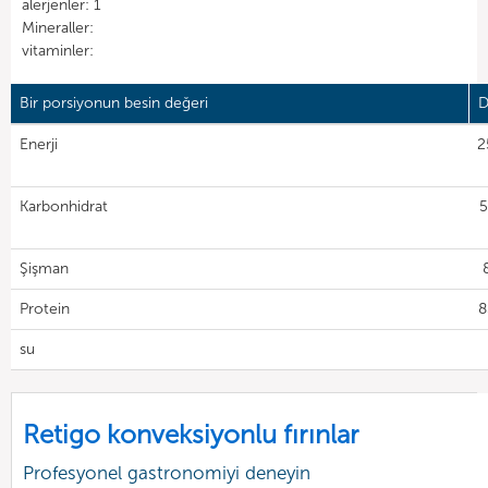
alerjenler: 1
Mineraller:
vitaminler:
Bir porsiyonun besin değeri
D
Enerji
2
Karbonhidrat
5
Şişman
Protein
8
su
Retigo konveksiyonlu fırınlar
Profesyonel gastronomiyi deneyin