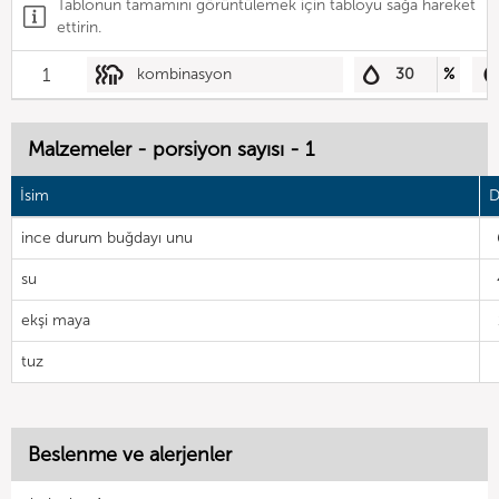
Tablonun tamamını görüntülemek için tabloyu sağa hareket
ettirin.
1
kombinasyon
30
%
Malzemeler - porsiyon sayısı - 1
İsim
D
ince durum buğdayı unu
su
ekşi maya
tuz
Beslenme ve alerjenler