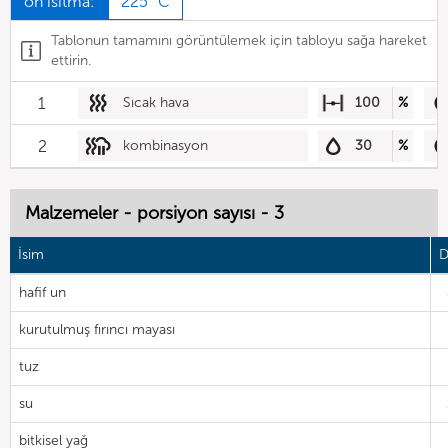
ön ısıtma:
225 °C
Tablonun tamamını görüntülemek için tabloyu sağa hareket
ettirin.
1
Sıcak hava
100
%
2
kombinasyon
30
%
Malzemeler - porsiyon sayısı - 3
İsim
D
hafif un
kurutulmuş fırıncı mayası
tuz
su
bitkisel yağ