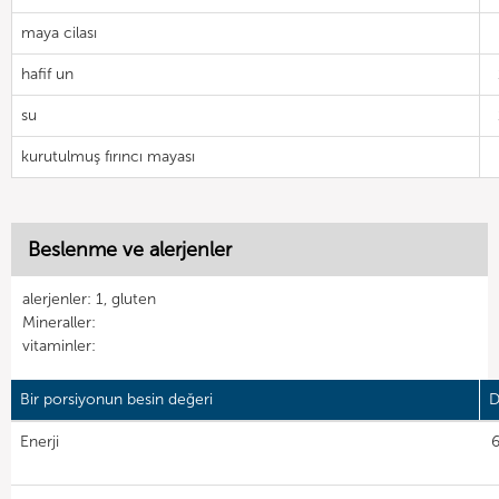
maya cilası
hafif un
su
kurutulmuş fırıncı mayası
Beslenme ve alerjenler
alerjenler: 1, gluten
Mineraller:
vitaminler:
Bir porsiyonun besin değeri
D
Enerji
6