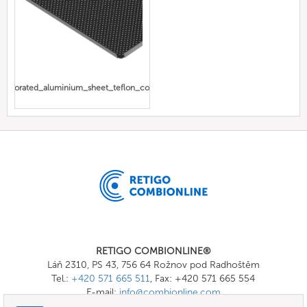
perforated_aluminium_sheet_teflon_coated
RETIGO COMBIONLINE®
Láň 2310, PS 43, 756 64 Rožnov pod Radhoštěm
Tel.:
+420 571 665 511
, Fax: +420 571 665 554
E-mail:
info@combionline.com