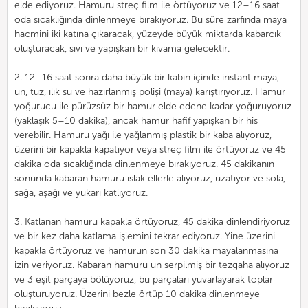
elde ediyoruz. Hamuru streç film ile örtüyoruz ve 12–16 saat
oda sıcaklığında dinlenmeye bırakıyoruz. Bu süre zarfında maya
hacmini iki katına çıkaracak, yüzeyde büyük miktarda kabarcık
oluşturacak, sıvı ve yapışkan bir kıvama gelecektir.
2. 12–16 saat sonra daha büyük bir kabın içinde instant maya,
un, tuz, ılık su ve hazırlanmış polişi (maya) karıştırıyoruz. Hamur
yoğurucu ile pürüzsüz bir hamur elde edene kadar yoğuruyoruz
(yaklaşık 5–10 dakika), ancak hamur hafif yapışkan bir his
verebilir. Hamuru yağı ile yağlanmış plastik bir kaba alıyoruz,
üzerini bir kapakla kapatıyor veya streç film ile örtüyoruz ve 45
dakika oda sıcaklığında dinlenmeye bırakıyoruz. 45 dakikanın
sonunda kabaran hamuru ıslak ellerle alıyoruz, uzatıyor ve sola,
sağa, aşağı ve yukarı katlıyoruz.
3. Katlanan hamuru kapakla örtüyoruz, 45 dakika dinlendiriyoruz
ve bir kez daha katlama işlemini tekrar ediyoruz. Yine üzerini
kapakla örtüyoruz ve hamurun son 30 dakika mayalanmasına
izin veriyoruz. Kabaran hamuru un serpilmiş bir tezgaha alıyoruz
ve 3 eşit parçaya bölüyoruz, bu parçaları yuvarlayarak toplar
oluşturuyoruz. Üzerini bezle örtüp 10 dakika dinlenmeye