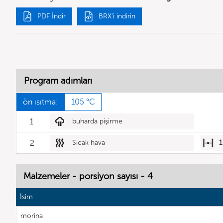
PDF İndir
BRX'i indirin
Program adımları
ön ısıtma:
105 °C
1
buharda pişirme
2
Sıcak hava
1
Malzemeler - porsiyon sayısı - 4
İsim
morina