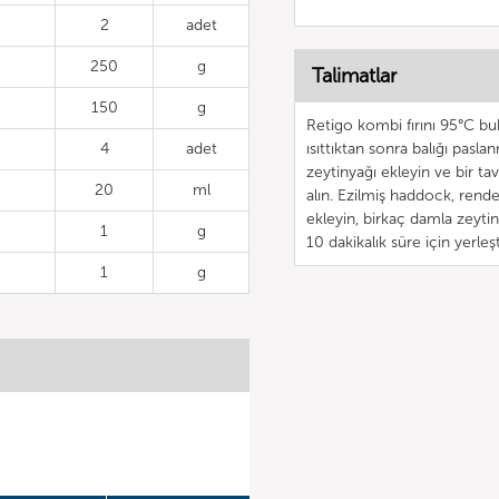
2
adet
250
g
Talimatlar
150
g
Retigo kombi fırını 95°C b
4
adet
ısıttıktan sonra balığı pasl
zeytinyağı ekleyin ve bir ta
20
ml
alın. Ezilmiş haddock, rend
ekleyin, birkaç damla zeyti
1
g
10 dakikalık süre için yerleşt
1
g