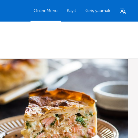
OnlineMenu
Kayıt
Giriş yapmak