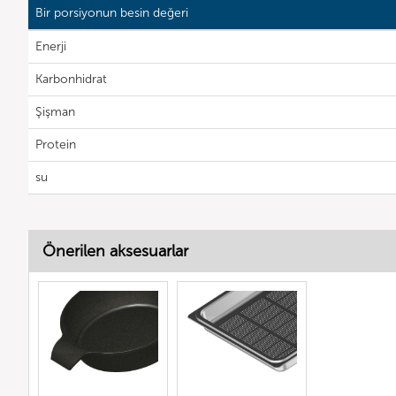
Bir porsiyonun besin değeri
Enerji
Karbonhidrat
Şişman
Protein
su
Önerilen aksesuarlar