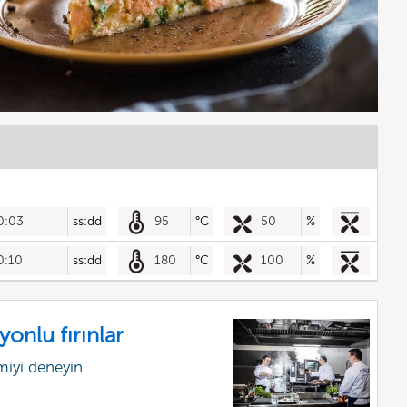
0:03
ss:dd
95
°C
50
%
0:10
ss:dd
180
°C
100
%
onlu fırınlar
miyi deneyin