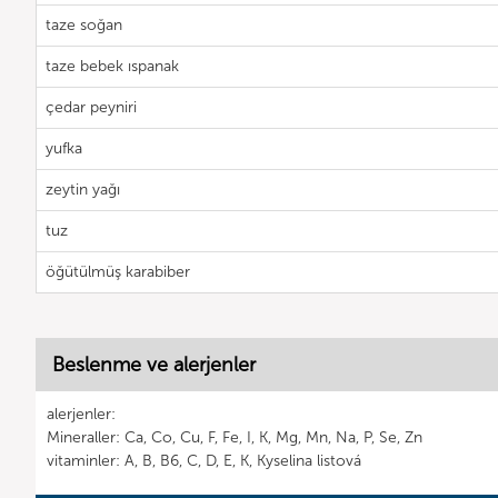
taze soğan
taze bebek ıspanak
çedar peyniri
yufka
zeytin yağı
tuz
öğütülmüş karabiber
Beslenme ve alerjenler
alerjenler:
Mineraller: Ca, Co, Cu, F, Fe, I, K, Mg, Mn, Na, P, Se, Zn
vitaminler: A, B, B6, C, D, E, K, Kyselina listová