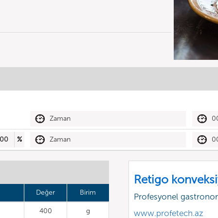
Zaman
0
00
%
Zaman
0
Retigo konveksiy
Değer
Birim
Profesyonel gastrono
400
g
www.profetech.az