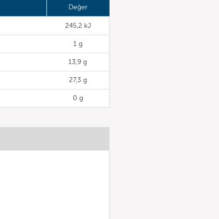
Değer
245,2 kJ
1 g
13,9 g
27,3 g
0 g