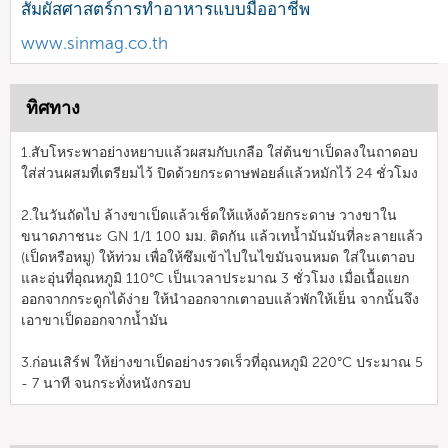
สัมผัสศาสตร์การทำอาหารแบบมืออาชีพ
www.sinmag.co.th
ทิศทาง
1.สับโหระพาอย่างหยาบแล้วผสมกับเกลือ ใส่ต้นขาเป็ดลงในถาดอบ
ใส่ส่วนผสมที่เตรียมไว้ ปิดด้วยกระดาษฟอยล์แล้วหมักไว้ 24 ชั่วโมง
2.ในวันถัดไป ล้างขาเป็ดแล้วเช็ดให้แห้งด้วยกระดาษ วางขาใน
ขนาดภาชนะ GN 1/1 100 มม. ติดกัน แล้วเทน้ำมันมันที่ละลายแล้ว
(เป็ดหรือหมู) ให้ท่วม เพื่อให้ซึมเข้าไปในไขมันจนหมด ใส่ในเตาอบ
และอุ่นที่อุณหภูมิ 110°C เป็นเวลาประมาณ 3 ชั่วโมง เมื่อเนื้อแยก
ออกจากกระดูกได้ง่าย ให้นำออกจากเตาอบแล้วพักให้เย็น จากนั้นจึง
เอาขาเป็ดออกจากน้ำมัน
3.ก่อนเสิร์ฟ ให้ย่างขาเป็ดอย่างรวดเร็วที่อุณหภูมิ 220°C ประมาณ 5
- 7 นาที จนกระทั่งหนังกรอบ