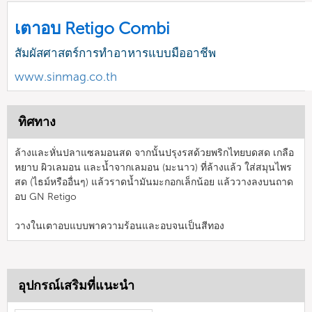
เตาอบ Retigo Combi
สัมผัสศาสตร์การทำอาหารแบบมืออาชีพ
www.sinmag.co.th
ทิศทาง
ล้างและหั่นปลาแซลมอนสด จากนั้นปรุงรสด้วยพริกไทยบดสด เกลือ
หยาบ ผิวเลมอน และน้ำจากเลมอน (มะนาว) ที่ล้างแล้ว ใส่สมุนไพร
สด (ไธม์หรืออื่นๆ) แล้วราดน้ำมันมะกอกเล็กน้อย แล้ววางลงบนถาด
อบ GN Retigo
วางในเตาอบแบบพาความร้อนและอบจนเป็นสีทอง
อุปกรณ์เสริมที่แนะนำ