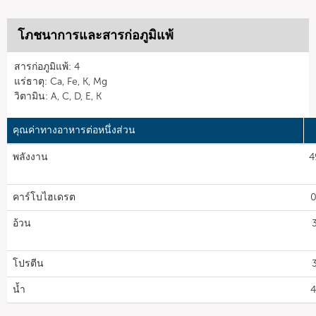
โภชนาการและสารก่อภูมิแพ้
สารก่อภูมิแพ้: 4
แร่ธาตุ: Ca, Fe, K, Mg
วิตามิน: A, C, D, E, K
คุณค่าทางอาหารต่อหนึ่งส่วน
พลังงาน
4
คาร์โบไฮเดรต
0
อ้วน
โปรตีน
น้ำ
4