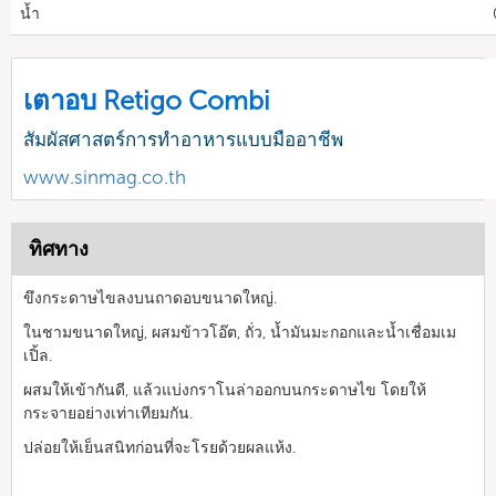
น้ำ
เตาอบ Retigo Combi
สัมผัสศาสตร์การทำอาหารแบบมืออาชีพ
www.sinmag.co.th
ทิศทาง
ขึงกระดาษไขลงบนถาดอบขนาดใหญ่.
ในชามขนาดใหญ่, ผสมข้าวโอ๊ต, ถั่ว, น้ำมันมะกอกและน้ำเชื่อมเม
เปิ้ล.
ผสมให้เข้ากันดี, แล้วแบ่งกราโนล่าออกบนกระดาษไข โดยให้
กระจายอย่างเท่าเทียมกัน.
ปล่อยให้เย็นสนิทก่อนที่จะโรยด้วยผลแห้ง.