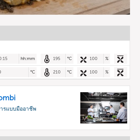
0:15
hh:mm
195
°C
100
%
0
°C
210
°C
100
%
Combi
หารแบบมืออาชีพ