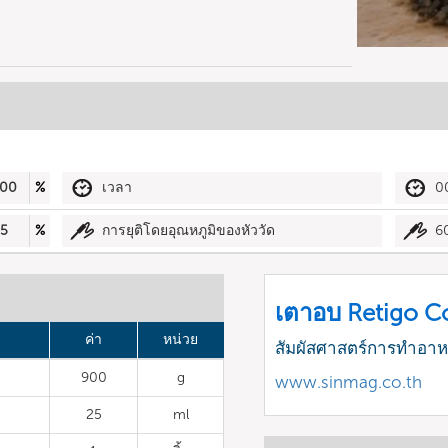
00
%
เวลา
0
5
%
การยุติโดยอุณหภูมิของหัววัด
6
เตาอบ Retigo 
ค่า
หน่วย
สัมผัสศาสตร์การทำอา
900
g
www.sinmag.co.th
25
ml