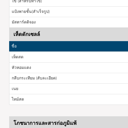
ไข่ (สำหรับทาไข่)
แป้งพายชั้น(สำเร็จรูป)
มัสตาร์ดดิจอง
เห็ดดักเซลล์
ชื่อ
เห็ดสด
หัวหอมแดง
กลีบกระเทียม (สับละเอียด)
เนย
ไทม์สด
โภชนาการและสารก่อภูมิแพ้