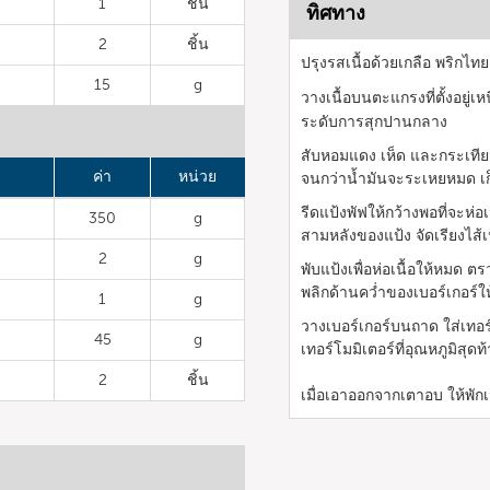
1
ชิ้น
ทิศทาง
2
ชิ้น
ปรุงรสเนื้อด้วยเกลือ พริกไทย
15
g
วางเนื้อบนตะแกรงที่ตั้งอยู
ระดับการสุกปานกลาง
สับหอมแดง เห็ด และกระเทีย
ค่า
หน่วย
จนกว่าน้ำมันจะระเหยหมด เก
รีดแป้งพัฟให้กว้างพอที่จะห่อ
350
g
สามหลังของแป้ง จัดเรียงไส้เห
2
g
พับแป้งเพื่อห่อเนื้อให้หมด 
พลิกด้านคว่ำของเบอร์เกอร์ให
1
g
วางเบอร์เกอร์บนถาด ใส่เทอร
45
g
เทอร์โมมิเตอร์ที่อุณหภูมิสุด
2
ชิ้น
เมื่อเอาออกจากเตาอบ ให้พักเ