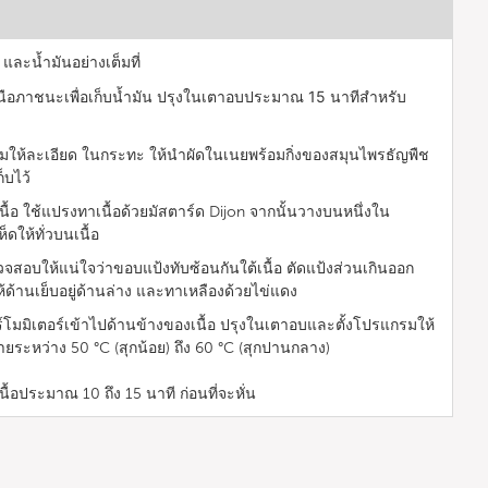
 และน้ำมันอย่างเต็มที่
่เหนือภาชนะเพื่อเก็บน้ำมัน ปรุงในเตาอบประมาณ 15 นาทีสำหรับ
มให้ละเอียด ในกระทะ ให้นำผัดในเนยพร้อม
กิ่งของสมุนไพรธัญพืช
็บไว้
เนื้อ ใช้แปรงทาเนื้อด้วยมัสตาร์ด Dijon จากนั้นวางบนหนึ่งใน
็ดให้ทั่วบนเนื้อ
ตรวจสอบให้แน่ใจว่าขอบแป้งทับซ้อนกันใต้เนื้อ ตัดแป้งส่วนเกินออก
้ด้านเย็บอยู่ด้านล่าง และทาเหลืองด้วยไข่แดง
์โมมิเตอร์เข้าไปด้านข้างของเนื้อ ปรุงในเตาอบและตั้งโปรแกรมให้
ท้ายระหว่าง 50 °C (สุกน้อย) ถึง 60 °C (สุกปานกลาง)
นื้อประมาณ 10 ถึง 15 นาที ก่อนที่จะหั่น