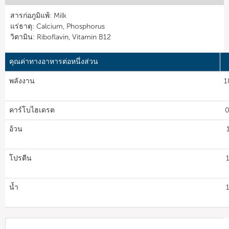
สารก่อภูมิแพ้: Milk
แร่ธาตุ: Calcium, Phosphorus
วิตามิน: Riboflavin, Vitamin B12
คุณค่าทางอาหารต่อหนึ่งส่วน
พลังงาน
1
คาร์โบไฮเดรต
0
อ้วน
โปรตีน
น้ำ