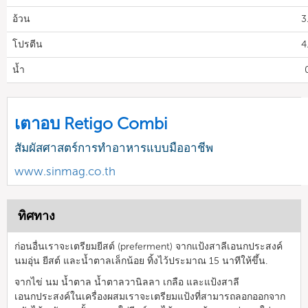
อ้วน
3
โปรตีน
4
น้ำ
เตาอบ Retigo Combi
สัมผัสศาสตร์การทำอาหารแบบมืออาชีพ
www.sinmag.co.th
ทิศทาง
ก่อนอื่นเราจะเตรียมยีสต์ (preferment) จากแป้งสาลีเอนกประสงค์
นมอุ่น ยีสต์ และน้ำตาลเล็กน้อย ทิ้งไว้ประมาณ 15 นาทีให้ขึ้น.
จากไข่ นม น้ำตาล น้ำตาลวานิลลา เกลือ และแป้งสาลี
เอนกประสงค์ในเครื่องผสมเราจะเตรียมแป้งที่สามารถลอกออกจาก