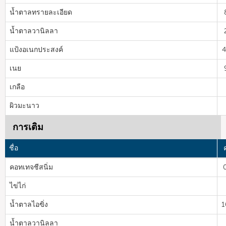
น้ำตาลทรายละเอียด
น้ำตาลวานิลลา
แป้งอเนกประสงค์
4
เนย
เกลือ
ผิวมะนาว
การเติม
ชื่อ
คอทเทจชีสนิ่ม
ไข่ไก่
น้ำตาลไอฃิ่ง
1
น้ำตาลวานิลลา