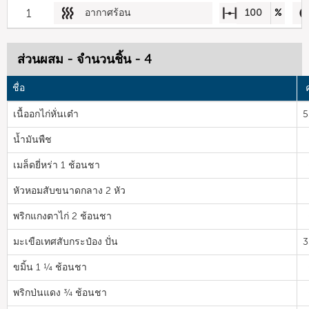
1
อากาศร้อน
100
%
ส่วนผสม - จำนวนชิ้น - 4
ชื่อ
เนื้ออกไก่หั่นเต๋า
5
น้ำมันพืช
เมล็ดยี่หร่า 1 ช้อนชา
หัวหอมสับขนาดกลาง 2 หัว
พริกแกงตาไก่ 2 ช้อนชา
มะเขือเทศสับกระป๋อง ปั่น
3
ขมิ้น 1 ¼ ช้อนชา
พริกป่นแดง ¾ ช้อนชา