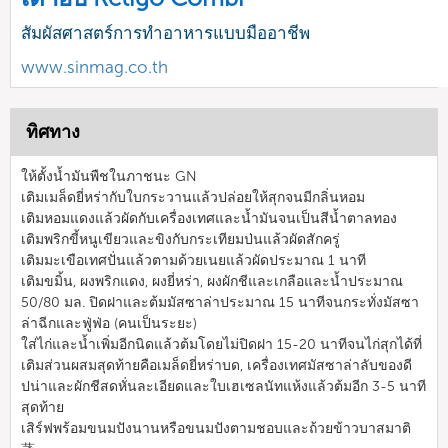
สัมผัสศาสตร์การทำอาหารแบบมืออาชีพ
www.sinmag.co.th
ทิศทาง
ให้ตั้งน้ำมันพืชในภาชนะ GN
เติมเมล็ดยี่หร่ากับใบกระวานแล้วปล่อยให้สุกจนมีกลิ่นหอม
เติมหอมแดงแล้วผัดกับเครื่องเทศและน้ำมันจนเป็นสีน้ำตาลทอง
เติมพริกขี้หนูเขียวและขิงกับกระเทียมป่นแล้วผัดสักครู่
เติมมะเขือเทศปั่นแล้วตามด้วยเนยแล้วผัดประมาณ 1 นาที
เติมขมิ้น, ผงพริกแดง, ผงยี่หร่า, ผงผักชีและเกลือและน้ำประมาณ
50/80 มล. ปิดฝาและต้มมัสซาล่าประมาณ 15 นาทีจนกระทั่งมัสซา
ล่าฉีกและฟู่ฟ่อ (คนเป็นระยะ)
ใส่ไก่และน้ำเพิ่มอีกนิดแล้วต้มโดยไม่ปิดฝา 15-20 นาทีจนไก่สุกได้ที่
เติมส่วนผสมสุดท้ายคือเมล็ดยี่หร่าบด, เครื่องเทศมัสซาล่าลับของดี
ปน่าและผักชีสดหั่นละเอียดและใบเฮเซลนัทแห้งแล้วต้มอีก 3-5 นาที
สุดท้าย
เสิร์ฟพร้อมขนมปังนานหรือขนมปังตามชอบและถ้วยข้าวบาสมาติ