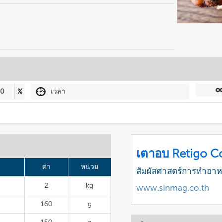
50
%
เวลา
เตาอบ Retigo 
ค่า
หน่วย
สัมผัสศาสตร์การทำอา
2
kg
www.sinmag.co.th
160
g