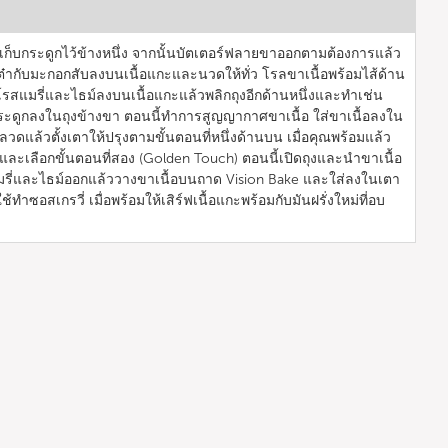
็บกระดูกไว้ข้างหนึ่ง จากนั้นบัตเตอร์ฟลายขาออกตามต้องการแล้ว
๋ากับมะกอกสับลงบนเนื้อแกะและนวดให้ทั่ว โรลขาเนื้อพร้อมไส้ด้าน
งโรสแมรี่และไธม์ลงบนเนื้อแกะแล้วพลิกถุงอีกด้านหนึ่งและทำเช่น
งกระดูกลงในถุงข้างขา ตอนนี้ทำการสูญญากาศขาเนื้อ ใส่ขาเนื้อลงใน
วดแล้วตั้งเตาให้ปรุงตามขั้นตอนที่หนึ่งด้านบน เมื่อคุณพร้อมแล้ว
ละเลือกขั้นตอนที่สอง (Golden Touch) ตอนนี้เปิดถุงและนำขาเนื้อ
รี่และไธม์ออกแล้ววางขาเนื้อบนถาด Vision Bake และใส่ลงในเตา
ทำซอสเกรวี่ เมื่อพร้อมให้เสิร์ฟเนื้อแกะพร้อมกับมันฝรั่งใหม่ที่อบ