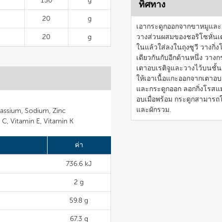
150
g
ทิศทาง
20
g
เอากระดูกออกจากขาหมูและเก
20
g
วางส่วนผสมของชอริโซหั่นเต
ในแล้วใส่ลงในถุงซูวี วางกิ่
เดียวกันกับอีกด้านหนึ่ง วา
เตาอบเรติจูและวางไว้บนชั้นล
ให้เอาเนื้อแกะออกจากเตาอบแ
และกระดูกออก ลอกกิ่งโรสแม
อบเมื่อพร้อม กระดูกสามารถใช้
และผักรวม.
assium, Sodium, Zinc
n C, Vitamin E, Vitamin K
ค่า
736.6 kJ
2 g
59.8 g
67.3 g