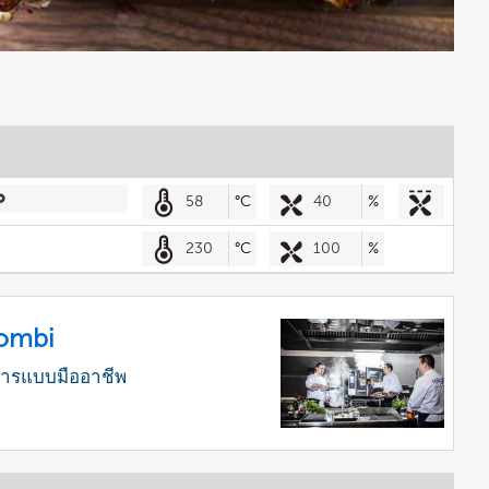
58
°C
40
%
230
°C
100
%
Combi
หารแบบมืออาชีพ