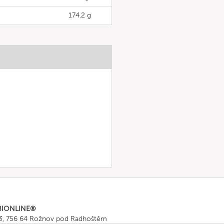
174.2 g
BIONLINE®
43, 756 64 Rožnov pod Radhoštěm