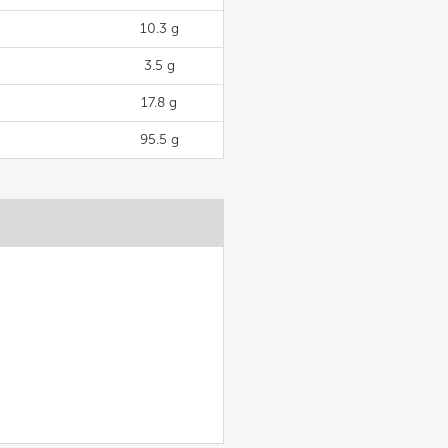
10.3 g
3.5 g
17.8 g
95.5 g