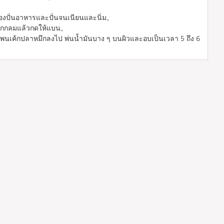
่องปั่นอาหารและปั่นจนเนียนและนิ่ม。
นลูกกลมแล้วกดให้แบน。
เค้กปลาหมึกลงไป พ่นน้ำมันบาง ๆ บนผิวและอบเป็นเวลา 5 ถึง 6