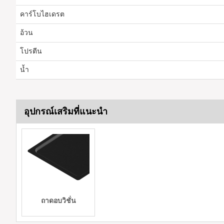
คาร์โบไฮเดรต
อ้วน
โปรตีน
น้ำ
อุปกรณ์เสริมที่แนะนำ
ถาดอบวิชั่น