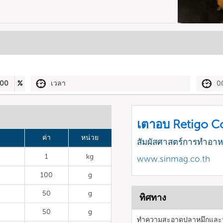
00
%
เวลา
0
เตาอบ Retigo 
ค่า
หน่วย
สัมผัสศาสตร์การทำอา
1
kg
www.sinmag.co.th
100
g
50
g
ทิศทาง
50
g
ทำความสะอาดปลาหมึกและหั่น