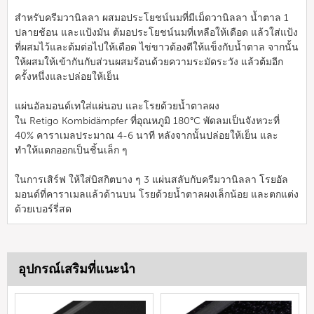
สำหรับครีมวานิลลา ผสมอประโยชน์นมที่มีเม็ดวานิลลา น้ำตาล 1
ปลายช้อน และแป้งมัน ต้มอประโยชน์นมที่เหลือให้เดือด แล้วใส่แป้ง
ที่ผสมไว้และต้มต่อไปให้เดือด ไข่ขาวต้องตีให้แข็งกับน้ำตาล จากนั้น
ให้ผสมให้เข้ากันกับส่วนผสมร้อนด้วยความระมัดระวัง แล้วต้มอีก
ครั้งหนึ่งและปล่อยให้เย็น
แผ่นอัลมอนด์เทใส่แผ่นอบ และโรยด้วยน้ำตาลผง
ใน Retigo Kombidämpfer ที่อุณหภูมิ 180°C พัดลมเป็นจังหวะที่
40% คาราเมลประมาณ 4-6 นาที หลังจากนั้นปล่อยให้เย็น และ
ทำให้แตกออกเป็นชิ้นเล็ก ๆ
ในการเสิร์ฟ ให้ใส่บิสกิตบาง ๆ 3 แผ่นสลับกับครีมวานิลลา โรยอัล
มอนด์ที่คาราเมลแล้วด้านบน โรยด้วยน้ำตาลผงเล็กน้อย และตกแต่ง
ด้วยเบอร์รี่สด
อุปกรณ์เสริมที่แนะนำ