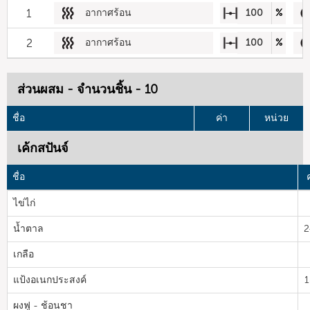
1
อากาศร้อน
100
%
2
อากาศร้อน
100
%
ส่วนผสม - จำนวนชิ้น - 10
ชื่อ
ค่า
หน่วย
เค้กสปันจ์
ชื่อ
ไข่ไก่
น้ำตาล
2
เกลือ
แป้งอเนกประสงค์
1
ผงฟู - ช้อนชา