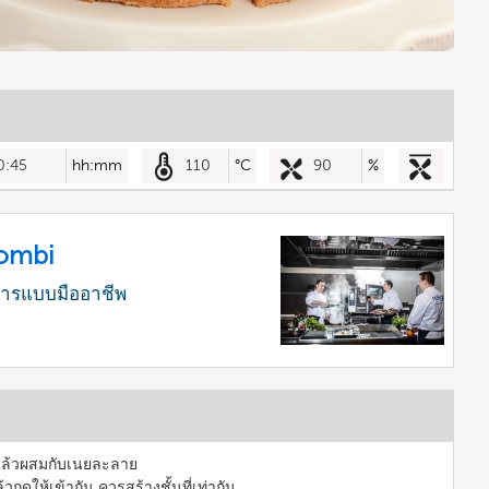
0:45
hh:mm
110
°C
90
%
Combi
หารแบบมืออาชีพ
ดแล้วผสมกับเนยละลาย
กดให้เข้ากัน ควรสร้างชั้นที่เท่ากัน