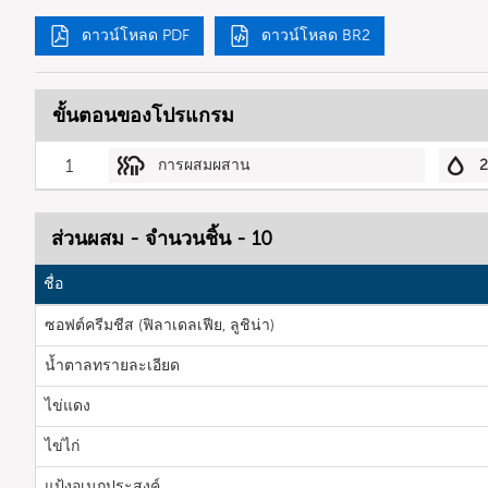
ดาวน์โหลด PDF
ดาวน์โหลด BR2
ขั้นตอนของโปรแกรม
1
การผสมผสาน
2
ส่วนผสม - จำนวนชิ้น - 10
ชื่อ
ซอฟต์ครีมชีส (ฟิลาเดลเฟีย, ลูชิน่า)
น้ำตาลทรายละเอียด
ไข่แดง
ไข่ไก่
แป้งอเนกประสงค์