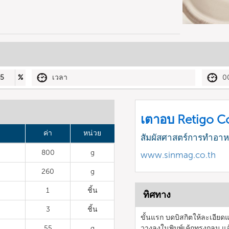
5
%
เวลา
0
เตาอบ Retigo 
ค่า
หน่วย
สัมผัสศาสตร์การทำอา
800
g
www.sinmag.co.th
260
g
1
ชิ้น
ทิศทาง
3
ชิ้น
ขั้นแรก บดบิสกิตให้ละเอีย
55
g
วางลงในพิมพ์เค้กทรงกลม แล้ว