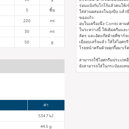
ร่อนแป้งกับโกโก้แล้วคนให้เข
5
ชิ้น
ใส่ส่วนผสมลงในถุงบีบ แล้วบี
ของแก้ว
220
ml
อบในเครื่องนึ่ง Combi ตาม
ในระหว่างนี้ ให้เติมครีมแล
30
ml
ลิตร และอัดแก๊สด้วยที่ชาร์จ
เมื่ออบเสร็จแล้ว ให้ใส่ไอศ
50
g
โรยหน้าครีมด้วยคุกกี้อมาเร
สามารถใช้ไอศกรีมประเภทอื
ยังสามารถใส่ในกระป๋องแทน
ค่า
534.7 kJ
44.5 g