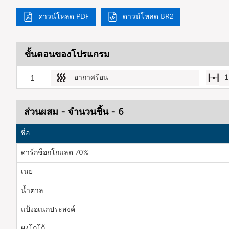
ดาวน์โหลด PDF
ดาวน์โหลด BR2
ขั้นตอนของโปรแกรม
1
อากาศร้อน
1
ส่วนผสม - จำนวนชิ้น - 6
ชื่อ
ดาร์กช็อกโกแลต 70%
เนย
น้ำตาล
แป้งอเนกประสงค์
ผงโกโก้