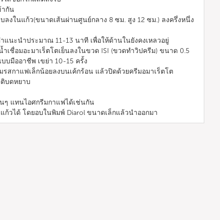
้ากัน
บลงในแก้ว(ขนาดเส้นผ่านศูนย์กลาง 8 ซม. สูง 12 ซม.) ลงครึ่งหนึ่ง
คำแนะนำประมาณ 11-13 นาที เพื่อให้ด้านในยังคงเหลวอยู่
ะน้ำเชื่อมอะมาเร็ตโตเย็นลงในขวด ISI (ขวดทำวิปครีม) ขนาด 0.5
แบบมืออาชีพ เขย่า 10-15 ครั้ง
กรีมรสกาแฟเล็กน้อยลงบนเค้กร้อน แล้วปิดด้วยครีมอมาเร็ตโต
็ตติบดหยาบ
่นๆ แทนไอศกรีมกาแฟได้เช่นกัน
แก้วได้ โดยอบในพิมพ์ Diarol ขนาดเล็กแล้วนำออกมา