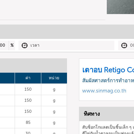
00
%
เวลา
0
เตาอบ Retigo 
ค่า
หน่วย
สัมผัสศาสตร์การทำอา
150
g
www.sinmag.co.th
150
g
150
g
ทิศทาง
85
g
สับช็อกโกแลตเป็นชิ้นเล็ก ๆ
30
g
ตีไข่กับน้ำตาลจนเป็นฟองแล