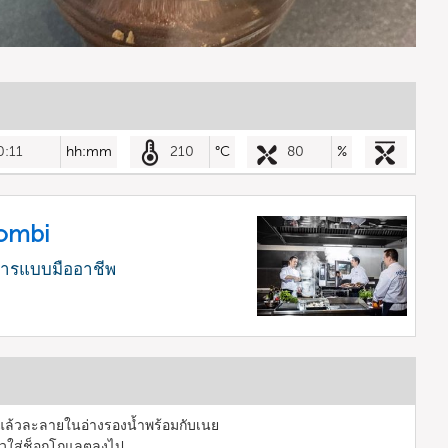
0:11
hh:mm
210
°C
80
%
Combi
หารแบบมืออาชีพ
 แล้วละลายในอ่างรองน้ำพร้อมกับเนย
้วใส่ช็อกโกแลตลงไป