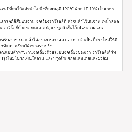
คอมบิที่อุ่นไว้แล้วนำไปนึ่งที่อุณหภูมิ 120°C ด้วย LF 40% เป็นเวลา
เนเกรตต์สีส้มบนจาน จัดเรียงราวีโอลี่ที่เสร็จแล้วไว้บนจาน เทน้ำสลัด
ดราวีโอลีด้วยฮอลแลนเดสอุ่นๆ ขูดผิวส้มไว้เป็นของตกแต่ง
หรับอาหารตามสั่งได้อย่างเหมาะสม และหากจำเป็น ก็ปรุงใหม่ให้มี
่นาทีและเตรียมได้อย่างรวดเร็ว!
ูรณ์แบบสำหรับงานจัดเลี้ยงด้วยระบบจัดเลี้ยงของเรา ราวีโอลีเสิร์ฟ
รุงใหม่ในรถเข็นใส่จาน และปรุงด้วยฮอลแลนเดสและผิวส้ม