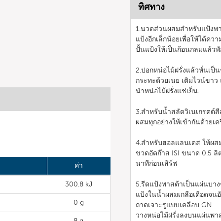
ทิศทาง
1.นวดส่วนผสมสำหรับแป้งพาสต
แป้งอีกเล็กน้อยเพื่อให้ได้คว
ปั้นแป้งให้เป็นก้อนกลมแล้วพ
2.ปอกหน่อไม้ฝรั่งแล้วหั่นเป
กระทะด้วยเนย เติมไวน์ขาว
นำหน่อไม้ฝรั่งแช่เย็น.
3.สำหรับน้ำสลัดวิเนเกรตต์สี
ผสมทุกอย่างให้เข้ากันด้วยเค
4.สำหรับฮอลแลนเดส ให้ผสมส
ขวดอัดก๊าส ISI ขนาด 0.5 ลิ
นาทีก่อนเสิร์ฟ
ค่า
300.8 kJ
5.รีดแป้งพาสต้าเป็นแผ่นบาง
แป้งในน้ำผสมเกลือเดือดจนอั
0 g
ถาดเจาะรูแบบเคลือบ GN
วางหน่อไม้ฝรั่งลงบนแผ่นพาส
8 g