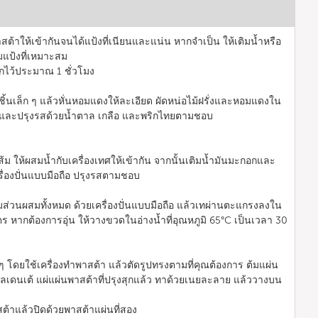
้าให้เข้ากันจนได้แป้งที่เนียนและแน่น หากจำเป็น ให้เติมน้ำหรือ
ามแป้งที่เหมาะสม
ักไว้ประมาณ 1 ชั่วโมง
็นชิ้นเล็ก ๆ แล้วหั่นหอมแดงให้ละเอียด ผัดหน่อไม้ฝรั่งและหอมแดงใน
 และปรุงรสด้วยน้ำตาล เกลือ และพริกไทยตามชอบ
ส้ม ให้ผสมน้ำกับเครื่องเทศให้เข้ากัน จากนั้นเติมน้ำมันมะกอกและ
รื่องปั่นแบบมือถือ ปรุงรสตามชอบ
่วนผสมทั้งหมด ด้วยเครื่องปั่นแบบมือถือ แล้วเทผ่านตะแกรงลงใน
ตร หากต้องการอุ่น ให้วางขวดในอ่างน้ำที่อุณหภูมิ 65°C เป็นเวลา 30
ๆ โดยใช้เครื่องทำพาสต้า แล้วตัดรูปทรงตามที่คุณต้องการ ต้มแผ่น
ลเดนเต้ แผ่แผ่นพาสต้าที่ปรุงสุกแล้ว ทาด้วยเนยละลาย แล้ววางบน
ต้าแล้วปิดด้วยพาสต้าแผ่นที่สอง