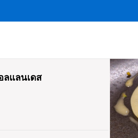
ม ฮอลแลนเดส