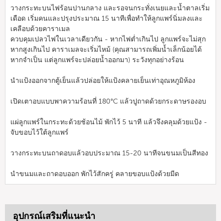
วางกระทะบนไฟร้อนปานกลาง และรอจนกระทั่งเนยและน้ำตาลเริ่ม
เดือด เริ่มคนและปรุงประมาณ 15 นาทีเพื่อทำให้ลูกแพร์นิ่มลงและ
เคลือบด้วยคาราเมล
ควบคุมเปลวไฟในเวลาเดียวกัน - หากไฟต่ำเกินไป ลูกแพร์จะไม่สุก
หากสูงเกินไป คาราเมลจะเริ่มไหม้ (คุณสามารถเพิ่มน้ำเล็กน้อยได้
หากจำเป็น แต่ลูกแพร์จะปล่อยน้ำออกมา) ระวังทุกอย่างร้อน
นำแป้งออกจากตู้เย็นแล้วปล่อยให้แป้งคลายเย็นเท่าอุณหภูมิห้อง
เปิดเตาอบแบบพาความร้อนที่ 180°C แล้วปูถาดด้วยกระดาษรองอบ
แผ่ลูกแพร์ในกระทะด้วยช้อนไม้ พักไว้ 5 นาที แล้วจึงคลุมด้วยแป้ง -
จับขอบไว้ใต้ลูกแพร์
วางกระทะบนถาดอบแล้วอบประมาณ 15-20 นาทีจนขนมเป็นสีทอง
นำขนมและถาดอบออก พักไว้สักครู่ คลายขอบแป้งด้วยมีด
อุปกรณ์เสริมที่แนะนำ