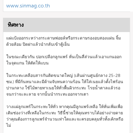
www.sinmag.co.th
ทิศทาง
แผ่แป้งออกระหว่างกระดาษฟอยล์หรือกระดาษรองอบสองแผ่น จิ้ม
ด้วยส้อม ปิดฝาแล้วนำกลับเข้าตู้เย็น
ในขณะเดียวกัน ปอกเปลือกลูกแพร์ หั่นเป็นสี่ส่วนแล้วเอาแกนออก
ในจุดแกน ให้ตัดให้แบน
ในกระทะเคลือบสารกันติดขนาดใหญ่ (เส้นผ่านศูนย์กลาง 25-28
ซม.) ที่มีก้นหนาและมีด้ามจับทนความร้อน ให้ใส่เนยแล้วตั้งไฟร้อน
ปานกลาง ใช้ไม้พายทาเนยให้ทั่วพื้นผิวกระทะ โรยน้ำตาลแล้วรอ
จนกว่าจะละลาย จากนั้นนำกระทะออกจากเตา
วางแผ่ลูกแพร์ในกระทะให้ทั่ว หากคุณมีลูกแพร์เหลือ ให้หั่นเพิ่มเพื่อ
เติมช่องว่างที่เหลือในกระทะ วิธีนี้ช่วยให้คุณทราบได้อย่างง่ายดาย
ว่าคุณต้องการลูกแพร์จำนวนเท่าใดและจะครอบคลุมทั่วทั้งเค้กหรือ
ไม่