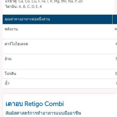
แร่ธาตุ: Ca, Co, Cu, F, Fe, I, K, Mg, Mn, Na, P, Zn
วิตามิน: A, B, C, D, E, K
คุณค่าทางอาหารต่อหนึ่งส่วน
พลังงาน
4
คาร์โบไฮเดรต
อ้วน
โปรตีน
3
น้ำ
เตาอบ Retigo Combi
สัมผัสศาสตร์การทำอาหารแบบมืออาชีพ