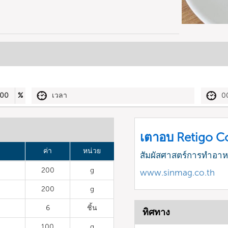
00
%
เวลา
0
เตาอบ Retigo 
ค่า
หน่วย
สัมผัสศาสตร์การทำอา
200
g
www.sinmag.co.th
200
g
6
ชิ้น
ทิศทาง
100
g