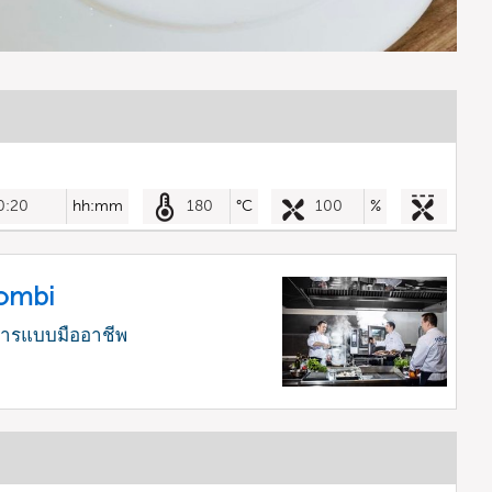
0:20
hh:mm
180
°C
100
%
Combi
หารแบบมืออาชีพ