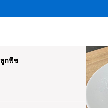
ลูกพีช