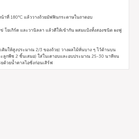
หน้าที่ 180°C แล้ววางถ้วยมัฟฟินกระดาษในถาดอบ
่ โยเกิร์ต และวานิลลา แล้วตีให้เข้ากัน ผสมแป้งทั้งสองชนิด ผงฟู
ติมให้สูงประมาณ 2/3 ของถ้วย) วางผลไม้หั่นบาง ๆ ไว้ด้านบน
และลูกพีช 2 ชิ้นเสมอ) ใส่ในเตาอบและอบประมาณ 25-30 นาทีจน
ยด้วยน้ำตาลไอซิ่งก่อนเสิร์ฟ