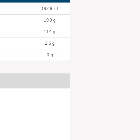
192.8 kJ
19.8 g
11.4 g
2.6 g
0 g