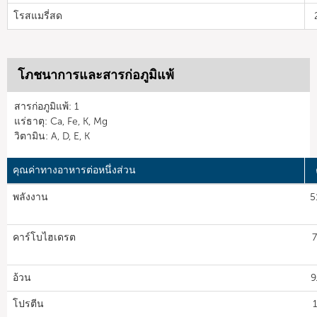
โรสแมรี่สด
โภชนาการและสารก่อภูมิแพ้
สารก่อภูมิแพ้: 1
แร่ธาตุ: Ca, Fe, K, Mg
วิตามิน: A, D, E, K
คุณค่าทางอาหารต่อหนึ่งส่วน
พลังงาน
5
คาร์โบไฮเดรต
7
อ้วน
9
โปรตีน
1