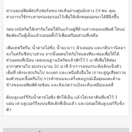
ทาเนยแม่พิมพ์สปริงฟอร์มขนาดเส้นผ่านศูนย์กลาง 24 ซม. คุณ
สามารถใช้กระดาษรองอบรองไว้เพื่อให้เค้กหลุดออกมาได้ดียิ่งขึ้น
กดมวลบิสกิตให้เท่ากันโดยให้ก้นแก้วอยู่ที่ด้านล่างของแม่พิมพ์ ใส่แม่
พิมพ์ลงในตู้เย็นแล้วปล่อยทิ้งไว้เพื่อเตรียมส่วนที่เหลือ
เพิ่มเฮฟวี่ครีม, น้ำตาลไอฃิ่ง, น้ำมะนาว, ผิวเลมอน และกลิ่นวานิลลา
ลงในครีมชีสบางส่วน จากนั้นผสมไข่กับไข่แดงทีละฟองเพื่อให้ได้
ส่วนผสมที่เนียน เทลงบนฐานบิสกิตแล้วพักไว้ 5 นาทีเพื่อให้ฟอง
อากาศหายไป อบประมาณ 30 นาที ถ้าเรารอจนกระทั่งเค้กแข็งตัว
เต็มที่ เค้กจะสุกเกินไป จะแตก และเหนือสิ่งอื่นใด เราจะสูญเสียความ
คงตัวของเนื้อครีมไป การทำขนมจะเสร็จสมบูรณ์เมื่อคุณแตะด้าน
ข้างของแม่พิมพ์ด้วยช้อน และสังเกตว่าแป้งจะสั่นเหมือนเยลลี่
ต้มบลูเบอร์รี่กับน้ำตาลไอซิ่ง พักให้เย็น แล้วใส่เจลาตินที่แช่ไว้ 3
แผ่น เท บลูเบอร์รี่ลงบนชีสเค้กที่เย็นแล้ว และปล่อยให้บลูเบอร์รี่แข็ง
ตัว