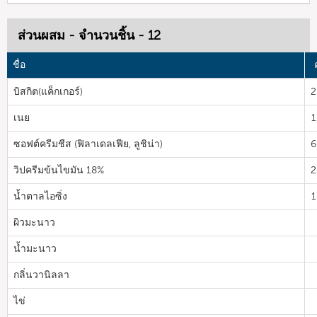
ส่วนผสม - จำนวนชิ้น - 12
ชื่อ
บิสกิต(แค็กเกอร์)
2
เนย
1
ซอฟต์ครีมชีส (ฟิลาเดลเฟีย, ลูชิน่า)
6
วิปครีมข้นไขมัน 18%
2
น้ำตาลไอซิ่ง
1
ผิวมะนาว
น้ำมะนาว
กลิ่นวานิลลา
ไข่