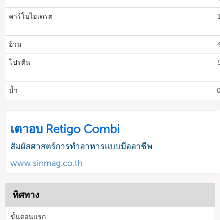
คาร์โบไฮเดรต
อ้วน
โปรตีน
น้ำ
0
เตาอบ Retigo Combi
สัมผัสศาสตร์การทำอาหารแบบมืออาชีพ
www.sinmag.co.th
ทิศทาง
ขั้นตอนแรก