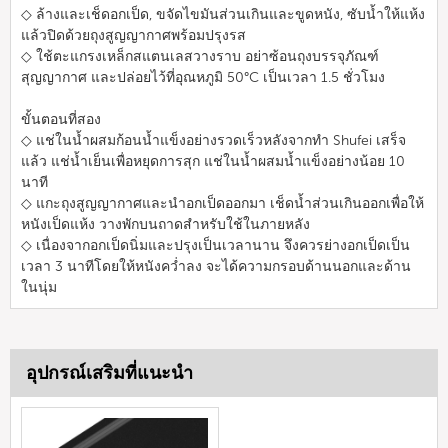
◇ ล้างและเช็ดอกเป็ด, ขจัดไขมันส่วนเกินและขูดหนัง, ซับน้ำให้แห้ง
แล้วปิดด้วยถุงสูญญากาศพร้อมปรุงรส
◇ ใช้ตะแกรงเหล็กสแตนเลสวางราบ อย่าซ้อนถุงบรรจุภัณฑ์
สุญญากาศ และปล่อยไว้ที่อุณหภูมิ 50°C เป็นเวลา 1.5 ชั่วโมง
ขั้นตอนที่สอง
◇ แช่ในน้ำผสมก้อนน้ำแข็งอย่างรวดเร็วหลังจากทำ Shufei เสร็จ
แล้ว แช่น้ำเย็นเพื่อหยุดการสุก แช่ในน้ำผสมน้ำแข็งอย่างน้อย 10
นาที
◇ แกะถุงสูญญากาศและนำอกเป็ดออกมา เช็ดน้ำส่วนเกินออกเพื่อให้
หนังเป็ดแห้ง วางพักบนถาดสำหรับใช้ในภายหลัง
◇ เนื่องจากอกเป็ดนิ่มและปรุงเป็นเวลานาน จึงควรย่างอกเป็ดเป็น
เวลา 3 นาทีโดยให้หนังคว่ำลง จะได้ความกรอบด้านนอกและด้าน
ในนุ่ม
อุปกรณ์เสริมที่แนะนำ