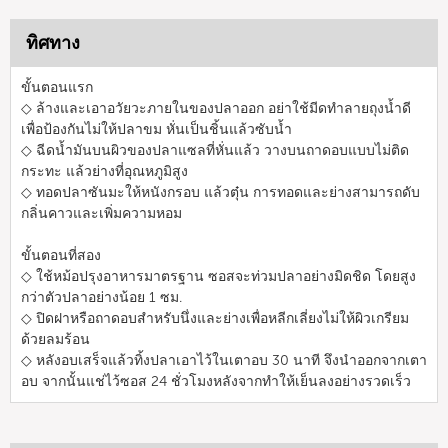
ทิศทาง
ขั้นตอนแรก
◇ ล้างและเอาอวัยวะภายในของปลาออก อย่าใช้มีดทำลายถุงน้ำดี
เพื่อป้องกันไม่ให้ปลาขม หั่นเป็นชิ้นแล้วซับน้ำ
◇ ฉีดน้ำมันบนผิวของปลาแซลที่หั่นแล้ว วางบนถาดอบแบบไม่ติด
กระทะ แล้วย่างที่อุณหภูมิสูง
◇ ทอดปลาซันมะให้หนังกรอบ แล้วตุ๋น การทอดและย่างสามารถดับ
กลิ่นคาวและเพิ่มความหอม
ขั้นตอนที่สอง
◇ ใช้หม้อปรุงอาหารมาตรฐาน ซอสจะท่วมปลาอย่างมิดชิด โดยสูง
กว่าตัวปลาอย่างน้อย 1 ซม.
◇ ปิดฝาหรือถาดอบสำหรับนึ่งและย่างเพื่อหลีกเลี่ยงไม่ให้ผิวเกรียม
ด้วยลมร้อน
◇ หลังอบเสร็จแล้วทิ้งปลาเอาไว้ในเตาอบ 30 นาที จึงนำออกจากเตา
อบ จากนั้นแช่ไว้ซอส 24 ชั่วโมงหลังจากทำให้เย็นลงอย่างรวดเร็ว