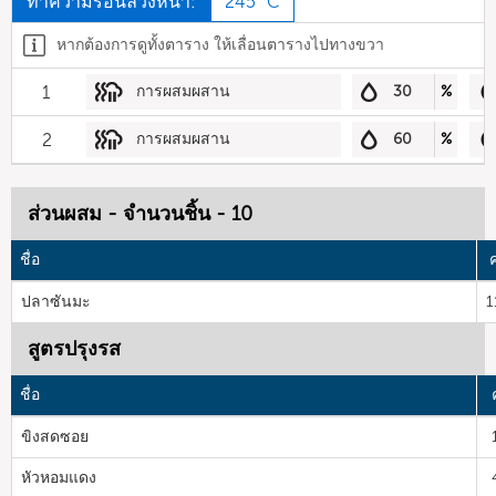
ทำความร้อนล่วงหน้า:
245 °C
หากต้องการดูทั้งตาราง ให้เลื่อนตารางไปทางขวา
1
การผสมผสาน
30
%
2
การผสมผสาน
60
%
ส่วนผสม - จำนวนชิ้น - 10
ชื่อ
ค
ปลาซันมะ
1
สูตรปรุงรส
ชื่อ
ขิงสดซอย
หัวหอมแดง