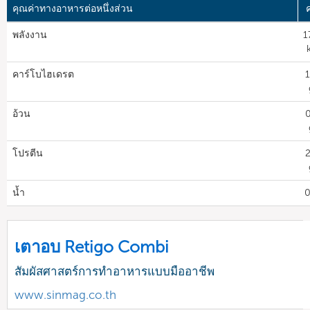
คุณค่าทางอาหารต่อหนึ่งส่วน
ค
พลังงาน
1
คาร์โบไฮเดรต
1
อ้วน
0
โปรตีน
2
น้ำ
0
เตาอบ Retigo Combi
สัมผัสศาสตร์การทำอาหารแบบมืออาชีพ
www.sinmag.co.th