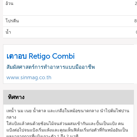
อ้วน
2
โปรตีน
8
น้ำ
เตาอบ Retigo Combi
สัมผัสศาสตร์การทำอาหารแบบมืออาชีพ
www.sinmag.co.th
ทิศทาง
เทน้ำ นม เนย น้ำตาล และเกลือในหม้อขนาดกลาง นำไปต้มไฟปาน
กลาง
ใส่แป้งแล้วคนด้วยช้อนไม้จนส่วนผสมเข้ากันและปั้นเป็นแป้ง คน
แป้งต่อไปจนแป้งเริ่มแห้งและคุณเห็นฟิล์มเริ่มก่อตัวที่ก้นหม้ออันเป็น
ผลมาจากการที่แป้งเกาะตัว 1 ถึง 2 นาที