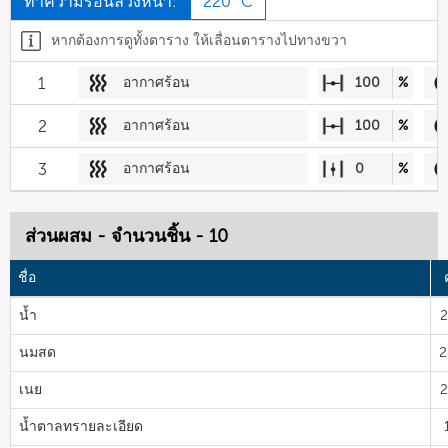
ทำความร้อนล่วงหน้า:
220 °C
หากต้องการดูทั้งตาราง ให้เลื่อนตารางไปทางขวา
1
อากาศร้อน
100
%
2
อากาศร้อน
100
%
3
อากาศร้อน
0
%
ส่วนผสม - จำนวนชิ้น - 10
ชื่อ
น้ำ
2
นมสด
2
เนย
2
น้ำตาลทรายละเอียด