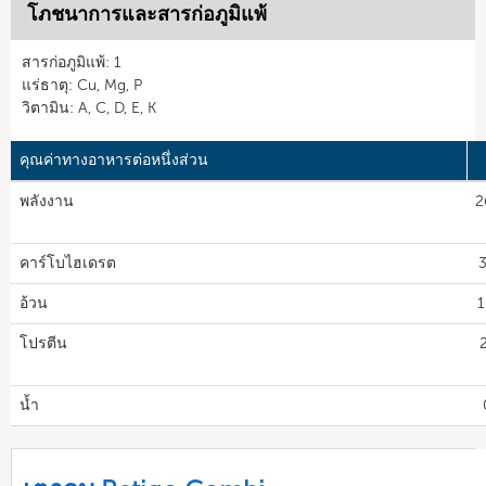
โภชนาการและสารก่อภูมิแพ้
สารก่อภูมิแพ้: 1
แร่ธาตุ: Cu, Mg, P
วิตามิน: A, C, D, E, K
คุณค่าทางอาหารต่อหนึ่งส่วน
พลังงาน
2
คาร์โบไฮเดรต
3
อ้วน
1
โปรตีน
น้ำ