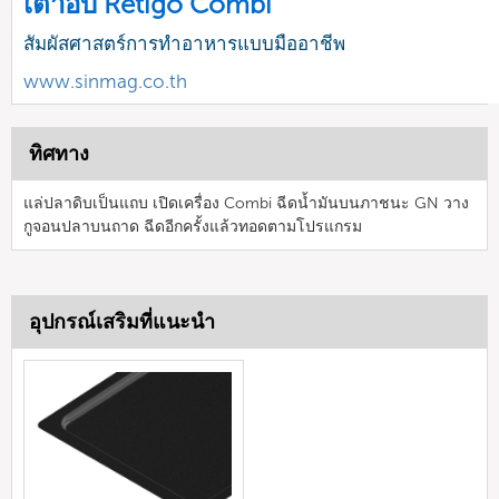
เตาอบ Retigo Combi
สัมผัสศาสตร์การทำอาหารแบบมืออาชีพ
www.sinmag.co.th
ทิศทาง
แล่ปลาดิบเป็นแถบ เปิดเครื่อง Combi ฉีดน้ำมันบนภาชนะ GN วาง
กูจอนปลาบนถาด ฉีดอีกครั้งแล้วทอดตามโปรแกรม
อุปกรณ์เสริมที่แนะนำ