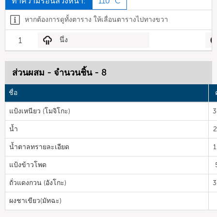
ทำความร้อนล่วงหน้า:
110 °C
หากต้องการดูทั้งตาราง ให้เลื่อนตารางไปทางขวา
1
นึ่ง
ส่วนผสม - จำนวนชิ้น - 8
ชื่อ
แป้งเหนียว (โมจิโกะ)
3
น้ำ
2
น้ำตาลทรายละเอียด
1
แป้งข้าวโพด
ถั่วแดงกวน (อังโกะ)
3
ผงชาเขียว(มัทฉะ)