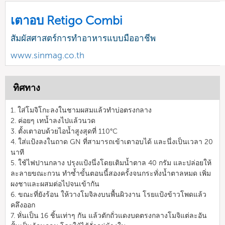
เตาอบ Retigo Combi
สัมผัสศาสตร์การทำอาหารแบบมืออาชีพ
www.sinmag.co.th
ทิศทาง
1. ใส่โมจิโกะลงในชามผสมแล้วทำบ่อตรงกลาง
2. ค่อยๆ เทน้ำลงไปแล้วนวด
3. ตั้งเตาอบด้วยไอน้ำสูงสุดที่ 110°C
4. ใส่แป้งลงในถาด GN ที่สามารถเข้าเตาอบได้ และนึ่งเป็นเวลา 20
นาที
5. ใช้ไฟปานกลาง ปรุงแป้งนึ่งโดยเติมน้ำตาล 40 กรัม และปล่อยให้
ละลายขณะกวน ทำซ้ำขั้นตอนนี้สองครั้งจนกระทั่งน้ำตาลหมด เพิ่ม
ผงชาและผสมต่อไปจนเข้ากัน
6. ขณะที่ยังร้อน ให้วางโมจิลงบนพื้นผิวงาน โรยแป้งข้าวโพดแล้ว
คลึงออก
7. หั่นเป็น 16 ชิ้นเท่าๆ กัน แล้วตักถั่วแดงบดตรงกลางโมจิแต่ละอัน