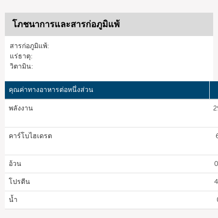
โภชนาการและสารก่อภูมิแพ้
สารก่อภูมิแพ้:
แร่ธาตุ:
วิตามิน:
คุณค่าทางอาหารต่อหนึ่งส่วน
พลังงาน
2
คาร์โบไฮเดรต
อ้วน
0
โปรตีน
4
น้ำ