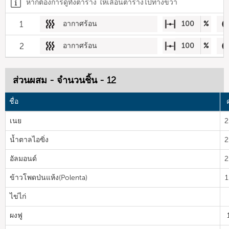
หากต้องการดูทั้งตาราง ให้เลื่อนตารางไปทางขวา
1
อากาศร้อน
100
%
2
อากาศร้อน
100
%
ส่วนผสม - จำนวนชิ้น - 12
ชื่อ
เนย
2
น้ำตาลไอฃิ่ง
2
อัลมอนด์
2
ข้าวโพดป่นแห้ง(Polenta)
1
ไข่ไก่
ผงฟู