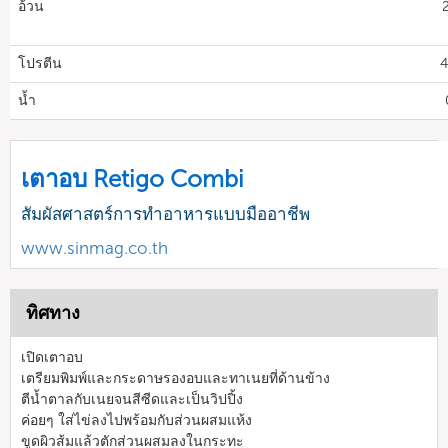
อ้วน
โปรตีน
4
น้ำ
เตาอบ Retigo Combi
สัมผัสศาสตร์การทำอาหารแบบมืออาชีพ
www.sinmag.co.th
ทิศทาง
เปิดเตาอบ
เตรียมพิมพ์และกระดาษรองอบและทาเนยที่ด้านข้าง
ตีน้ำตาลกับเนยจนสีซีดและเป็นวิปปิ้ง
ค่อยๆ ใส่ไข่ลงไปพร้อมกับส่วนผสมแห้ง
ขูดผิวส้มแล้วตักส่วนผสมลงในกระทะ