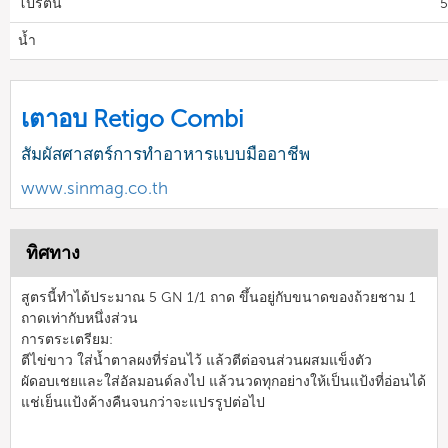
โปรตีน
5
น้ำ
เตาอบ Retigo Combi
สัมผัสศาสตร์การทำอาหารแบบมืออาชีพ
www.sinmag.co.th
ทิศทาง
สูตรนี้ทำได้ประมาณ 5 GN 1/1 ถาด ขึ้นอยู่กับขนาดของถ้วยชาม 1
ถาดเท่ากับหนึ่งส่วน
การตระเตรียม:
ตีไข่ขาว ใส่น้ำตาลผงที่ร่อนไว้ แล้วตีต่อจนส่วนผสมแข็งตัว
ผัดอบเชยและใส่อัลมอนด์ลงไป แล้วนวดทุกอย่างให้เป็นแป้งที่อ่อนได้
แช่เย็นแป้งค้างคืนจนกว่าจะแปรรูปต่อไป