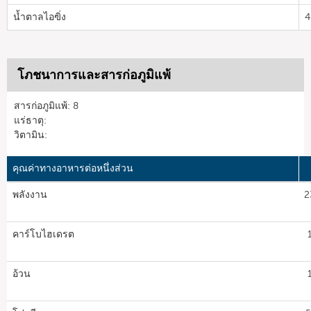
น้ำตาลไอฃิ่ง
4
โภชนาการและสารก่อภูมิแพ้
สารก่อภูมิแพ้: 8
แร่ธาตุ:
วิตามิน:
คุณค่าทางอาหารต่อหนึ่งส่วน
พลังงาน
2
คาร์โบไฮเดรต
อ้วน