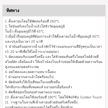
ทิศทาง
1. ตั้งเตาอบโดยใช้พัดลมร้อนที่ 260°C
2. ใส่มันฝรั่งลงในน้ำแล้วใส่หัววัดอุณหภูมิ
ในน้ำ ตั้งอุณหภูมิไว้ที่ 65°C
3.เมื่อน้ำถึงอุณหภูมิที่ต้องการแล้วให้ตั้งเตาอบไอน้ำที่อุณหภูมิ 65°C
และปรุงเป็นเวลา 20 นาที
4. นำมันฝรั่งออกจากน้ำแล้วพักไว้ข้างนอกบนจานที่มีรูพรุนเป็นเวลา
15-20 นาทีเพื่อให้ไอน้ำระบายออกมา
5. ผัดเบคอนกับเนยครึ่งหนึ่ง และใส่หัวหอมหั่นครึ่งโดยสไลด์ด้วยที่
สไลด์ผัก เมื่อนิ่มแล้ว ให้เทไวน์ลงไปแล้วปล่อยให้เดือดด้วยความร้อน
สูงจนแอลกอฮอล์ระเหย
6. ลดไฟลงและลดความหนาเนื้อลง
7. นำออกจากเตาแล้วใส่ครีมลงไป
8. ผัดมันฝรั่งให้เป็นสีทองในเนยที่เหลือ
ใส่กลีบกระเทียมทั้งหมดแล้วเอาออกเมื่อนิ่มแล้ว
9. ตัดชีสออกเป็นสองส่วนตามแนวนอน
10. ตั้งเตาอบโดยใช้ลมร้อนที่ 180°C โดยใช้ฟังก์ชัน Golden Touch
11. วางฐานในจานที่เข้าเตาอบด้วยมันฝรั่งครึ่งหนึ่ง
แบ่งหัวหอมและเบคอนผสมไว้ครึ่งหนึ่ง ท็อปด้วย